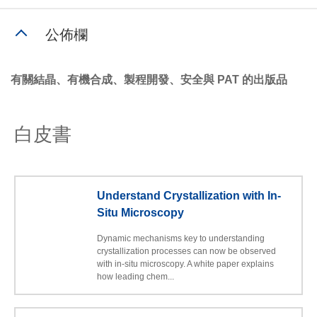
公佈欄
有關結晶、有機合成、製程開發、安全與 PAT 的出版品
白皮書
Understand Crystallization with In-
Situ Microscopy
Dynamic mechanisms key to understanding
crystallization processes can now be observed
with in-situ microscopy. A white paper explains
how leading chem...