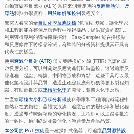
自動實驗室反應器 (ALR) 系統來測量即時的
反應量熱法、
反
應熱
和熱力學資料，
用於瞭解和控制
製程安全。
無需人看管的全
自動化學反應採樣
(包括糊狀物)，讓化學家
和工程師能在整個反應過程中獲得樣品，提供寶貴的資訊。
利用獲得專利的獨特採樣探針，EasySampler 能在採樣點
和反應條件下將樣品淬滅，為準確的分析資料提供真正具有
代表性的樣品。
使用
衰減全反射 (ATR)
傅立葉轉換紅外線 (FTIR) 光譜的
原
位
反應分析，可以對關鍵反應物進行即時監控。透過追蹤反
應進程、起點、轉換、中間物形成和終點，這些工具可以最
佳化製程設計與品質。透過生產線反應分析獲得更多製程知
識，有助於批次或
連續流化學
的開發，並擴大化學反應。
生產線
顆粒大小和形狀分析儀
使科學家和工程師能就流程中
自然存在的顆粒、晶體或液滴，追蹤它們的變化率和變化程
度。透過即時瞭解顆粒的變化情況，工程師可以追蹤各批次
的一致性、檢測終點並最佳化下游通量及產品品質。
本公司的 PAT 技術
是一種探針式儀器，可追蹤
品質源於設