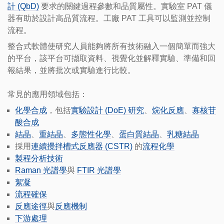
計 (QbD)
要求的關鍵過程參數和品質屬性。實驗室 PAT 儀
器有助於設計高品質流程。工廠 PAT 工具可以監測並控制
流程。
整合式軟體使研究人員能夠將所有技術融入一個簡單而強大
的平台，該平台可擷取資料、視覺化並解釋實驗、準備和回
報結果，並將批次或實驗進行比較。
常見的應用領域包括：
化學合成
，包括
實驗設計 (DoE) 研究
、
烷化反應
、
寡核苷
酸合成
結晶
、
重結晶
、
多態性化學
、
蛋白質結晶
、
乳糖結晶
採用
連續攪拌槽式反應器 (CSTR)
的
流程化學
製程分析技術
Raman 光譜學
與
FTIR 光譜學
絮凝
流程確保
反應途徑
與
反應機制
下游處理