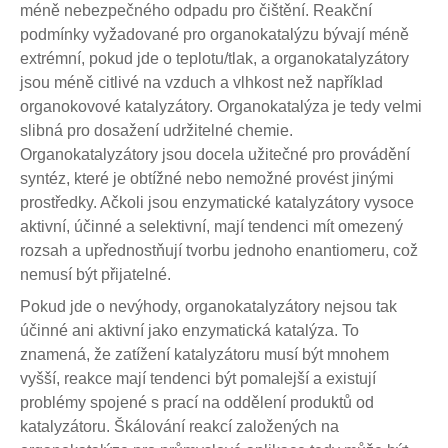
méně nebezpečného odpadu pro čištění. Reakční
podmínky vyžadované pro organokatalýzu bývají méně
extrémní, pokud jde o teplotu/tlak, a organokatalyzátory
jsou méně citlivé na vzduch a vlhkost než například
organokovové katalyzátory. Organokatalýza je tedy velmi
slibná pro dosažení udržitelné chemie.
Organokatalyzátory jsou docela užitečné pro provádění
syntéz, které je obtížné nebo nemožné provést jinými
prostředky. Ačkoli jsou enzymatické katalyzátory vysoce
aktivní, účinné a selektivní, mají tendenci mít omezený
rozsah a upřednostňují tvorbu jednoho enantiomeru, což
nemusí být přijatelné.
Pokud jde o nevýhody, organokatalyzátory nejsou tak
účinné ani aktivní jako enzymatická katalýza. To
znamená, že zatížení katalyzátoru musí být mnohem
vyšší, reakce mají tendenci být pomalejší a existují
problémy spojené s prací na oddělení produktů od
katalyzátoru. Škálování reakcí založených na