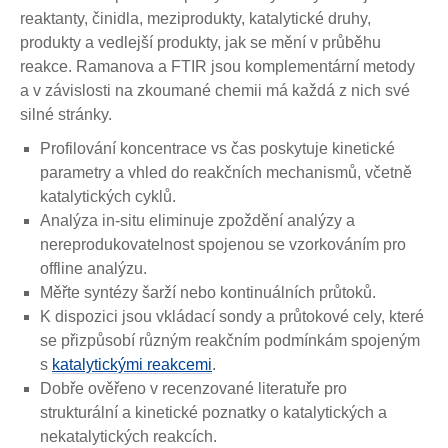
reaktanty, činidla, meziprodukty, katalytické druhy,
produkty a vedlejší produkty, jak se mění v průběhu
reakce. Ramanova a FTIR jsou komplementární metody
a v závislosti na zkoumané chemii má každá z nich své
silné stránky.
Profilování koncentrace vs čas poskytuje kinetické
parametry a vhled do reakčních mechanismů, včetně
katalytických cyklů.
Analýza in-situ eliminuje zpoždění analýzy a
nereprodukovatelnost spojenou se vzorkováním pro
offline analýzu.
Měřte syntézy šarží nebo kontinuálních průtoků.
K dispozici jsou vkládací sondy a průtokové cely, které
se přizpůsobí různým reakčním podmínkám spojeným
s
katalytickými reakcemi
.
Dobře ověřeno v recenzované literatuře pro
strukturální a kinetické poznatky o katalytických a
nekatalytických reakcích.