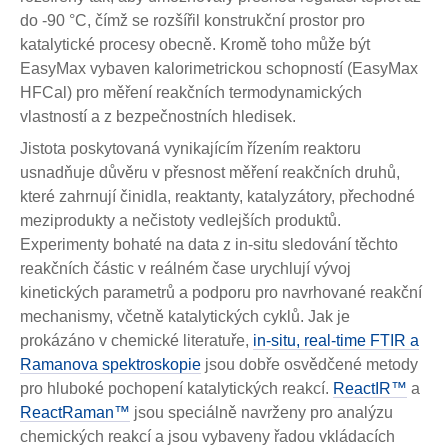
do -90 °C, čímž se rozšířil konstrukční prostor pro
katalytické procesy obecně. Kromě toho může být
EasyMax vybaven kalorimetrickou schopností (EasyMax
HFCal) pro měření reakčních termodynamických
vlastností a z bezpečnostních hledisek.
Jistota poskytovaná vynikajícím řízením reaktoru
usnadňuje důvěru v přesnost měření reakčních druhů,
které zahrnují činidla, reaktanty, katalyzátory, přechodné
meziprodukty a nečistoty vedlejších produktů.
Experimenty bohaté na data z in-situ sledování těchto
reakčních částic v reálném čase urychlují vývoj
kinetických parametrů a podporu pro navrhované reakční
mechanismy, včetně katalytických cyklů. Jak je
prokázáno v chemické literatuře,
in-situ, real-time FTIR a
Ramanova spektroskopie
jsou dobře osvědčené metody
pro hluboké pochopení katalytických reakcí.
ReactIR™
a
ReactRaman™
jsou speciálně navrženy pro analýzu
chemických reakcí a jsou vybaveny řadou vkládacích