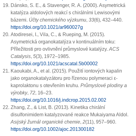
Dánsko, S. E., & Stavenger, R. A. (2000). Asymetrická
katalýza aldolových reakcí s chirálními Lewisovými
bázemi.
Účty chemického výzkumu
,
33
(6), 432–440.
https://doi.org/10.1021/ar960027g
Atodiresei, I., Vila, C., & Rueping, M. (2015).
Asymetrická organokatalýza v kontinuálním toku:
Příležitosti pro ovlivnění průmyslové katalýzy.
ACS
Catalysis
,
5
(3), 1972–1985.
https://doi.org/10.1021/acscatal.5b00002
Kaoukabi, A., et al. (2015). Použití iontových kapalin
jako organokatalyzátoru pro řízenou polymeraci ε-
kaprolaktonu s otevřením kruhu.
Průmyslové plodiny a
výrobky
,
72
, 16–23.
https://doi.org/10.1016/j.indcrop.2015.02.002
Zhang, Z., & List, B. (2013). Kinetika chirální
disulfonimidem katalyzované reakce Mukaiyama Aldol.
Asijský žurnál organické chemie
,
2
(11), 957–960.
https://doi.org/10.1002/ajoc.201300182