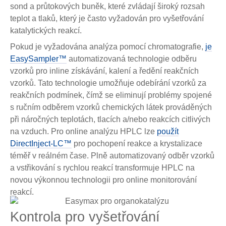
sond a průtokových buněk, které zvládají široký rozsah
teplot a tlaků, který je často vyžadován pro vyšetřování
katalytických reakcí.
Pokud je vyžadována analýza pomocí chromatografie,
je
EasySampler™
automatizovaná technologie odběru
vzorků pro inline získávání, kalení a ředění reakčních
vzorků. Tato technologie umožňuje odebírání vzorků za
reakčních podmínek, čímž se eliminují problémy spojené
s ručním odběrem vzorků chemických látek prováděných
při náročných teplotách, tlacích a/nebo reakcích citlivých
na vzduch. Pro online analýzu HPLC lze
použít
DirectInject-LC™
pro pochopení reakce a krystalizace
téměř v reálném čase. Plně automatizovaný odběr vzorků
a vstřikování s rychlou reakcí transformuje HPLC na
novou výkonnou technologii pro online monitorování
reakcí.
Kontrola pro vyšetřování