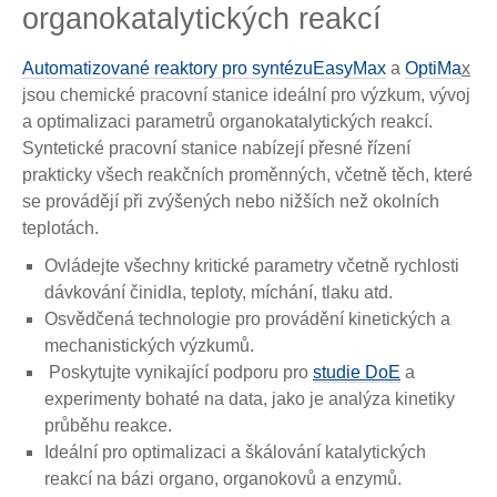
organokatalytických reakcí
Automatizované reaktory pro syntézu
EasyMax
a
OptiMa
x
jsou chemické pracovní stanice ideální pro výzkum, vývoj
a optimalizaci parametrů organokatalytických reakcí.
Syntetické pracovní stanice nabízejí přesné řízení
prakticky všech reakčních proměnných, včetně těch, které
se provádějí při zvýšených nebo nižších než okolních
teplotách.
Ovládejte všechny kritické parametry včetně rychlosti
dávkování činidla, teploty, míchání, tlaku atd.
Osvědčená technologie pro provádění kinetických a
mechanistických výzkumů.
Poskytujte vynikající podporu pro
studie DoE
a
experimenty bohaté na data, jako je analýza kinetiky
průběhu reakce.
Ideální pro optimalizaci a škálování katalytických
reakcí na bázi organo, organokovů a enzymů.