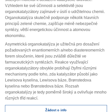
Vzhledem ke své účinnosti a selektivitě jsou
organokatalyzátory zajímavé v úsilí o udržitelnou chemii.
Organokatalýza skutečně podporuje několik hlavních
principů zelené chemie, zajišťuje méně nebezpečné
syntézy, větší energetickou účinnost a atomovou
ekonomiku.
Asymetrická organokatalýza je užitečná pro dosažení
požadovaných enantiomerních a/nebo diastereomerních
forem sloučenin, které jsou zvláště důležité ve
farmaceutických syntézách. Reakce využívající
organokatalyzátory obvykle probíhají čtyřmi různými
mechanismy podle toho, zda katalyzátor působí jako
Lewisova kyselina, Lewisova báze, Brønstedova
kyselina nebo Brønstedova báze. Rozsah
organokatalýzy je tedy poměrně široký a ovlivňuje mnoho
různých tříd reakcí.
Žádost o info