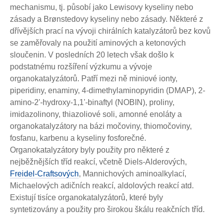
mechanismu, tj. působí jako Lewisovy kyseliny nebo
zásady a Brønstedovy kyseliny nebo zásady. Některé z
dřívějších prací na vývoji chirálních katalyzátorů bez kovů
se zaměřovaly na použití aminových a ketonových
sloučenin. V posledních 20 letech však došlo k
podstatnému rozšíření výzkumu a vývoje
organokatalyzátorů. Patří mezi ně miniové ionty,
piperidiny, enaminy, 4-dimethylaminopyridin (DMAP), 2-
amino-2'-hydroxy-1,1'-binaftyl (NOBIN), proliny,
imidazolinony, thiazoliové soli, amonné enoláty a
organokatalyzátory na bázi močoviny, thiomočoviny,
fosfanu, karbenu a kyseliny fosforečné.
Organokatalyzátory byly použity pro některé z
nejběžnějších tříd reakcí, včetně Diels-Alderových,
Freidel-Craftsových
, Mannichových aminoalkylací,
Michaelových adičních reakcí, aldolových reakcí atd.
Existují tisíce organokatalyzátorů, které byly
syntetizovány a použity pro širokou škálu reakčních tříd.