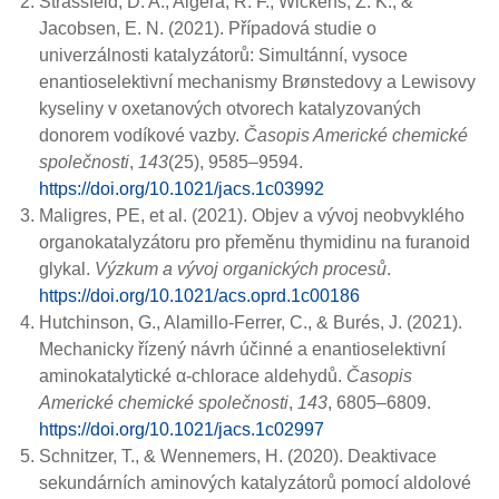
Strassfeld, D. A., Algera, R. F., Wickens, Z. K., &
Jacobsen, E. N. (2021). Případová studie o
univerzálnosti katalyzátorů: Simultánní, vysoce
enantioselektivní mechanismy Brønstedovy a Lewisovy
kyseliny v oxetanových otvorech katalyzovaných
donorem vodíkové vazby.
Časopis Americké chemické
společnosti
,
143
(25), 9585–9594.
https://doi.org/10.1021/jacs.1c03992
Maligres, PE, et al. (2021). Objev a vývoj neobvyklého
organokatalyzátoru pro přeměnu thymidinu na furanoid
glykal.
Výzkum a vývoj organických procesů
.
https://doi.org/10.1021/acs.oprd.1c00186
Hutchinson, G., Alamillo-Ferrer, C., & Burés, J. (2021).
Mechanicky řízený návrh účinné a enantioselektivní
aminokatalytické α-chlorace aldehydů.
Časopis
Americké chemické společnosti
,
143
, 6805–6809.
https://doi.org/10.1021/jacs.1c02997
Schnitzer, T., & Wennemers, H. (2020). Deaktivace
sekundárních aminových katalyzátorů pomocí aldolové