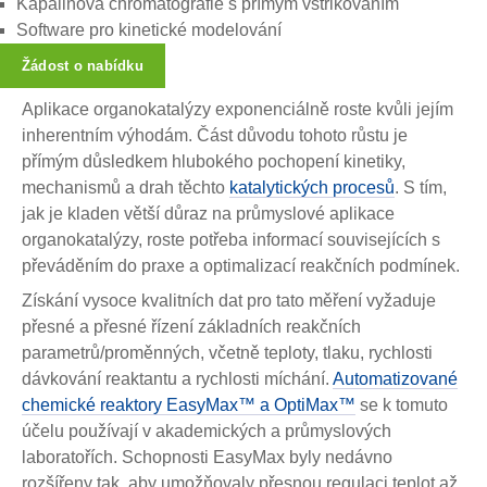
Kapalinová chromatografie s přímým vstřikováním
Software pro kinetické modelování
Žádost o nabídku
Aplikace organokatalýzy exponenciálně roste kvůli jejím
inherentním výhodám. Část důvodu tohoto růstu je
přímým důsledkem hlubokého pochopení kinetiky,
mechanismů a drah těchto
katalytických procesů
. S tím,
jak je kladen větší důraz na průmyslové aplikace
organokatalýzy, roste potřeba informací souvisejících s
převáděním do praxe a optimalizací reakčních podmínek.
Získání vysoce kvalitních dat pro tato měření vyžaduje
přesné a přesné řízení základních reakčních
parametrů/proměnných, včetně teploty, tlaku, rychlosti
dávkování reaktantu a rychlosti míchání.
Automatizované
chemické reaktory EasyMax™ a OptiMax™
se k tomuto
účelu používají v akademických a průmyslových
laboratořích. Schopnosti EasyMax byly nedávno
rozšířeny tak, aby umožňovaly přesnou regulaci teplot až