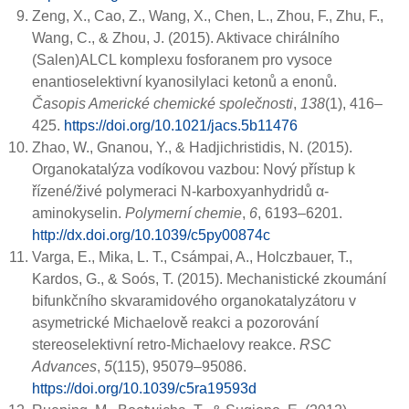
Zeng, X., Cao, Z., Wang, X., Chen, L., Zhou, F., Zhu, F.,
Wang, C., & Zhou, J. (2015). Aktivace chirálního
(Salen)ALCL komplexu fosforanem pro vysoce
enantioselektivní kyanosilylaci ketonů a enonů.
Časopis Americké chemické společnosti
,
138
(1), 416–
425.
https://doi.org/10.1021/jacs.5b11476
Zhao, W., Gnanou, Y., & Hadjichristidis, N. (2015).
Organokatalýza vodíkovou vazbou: Nový přístup k
řízené/živé polymeraci N-karboxyanhydridů α-
aminokyselin.
Polymerní chemie
,
6
, 6193–6201.
http://dx.doi.org/10.1039/c5py00874c
Varga, E., Mika, L. T., Csámpai, A., Holczbauer, T.,
Kardos, G., & Soós, T. (2015). Mechanistické zkoumání
bifunkčního skvaramidového organokatalyzátoru v
asymetrické Michaelově reakci a pozorování
stereoselektivní retro-Michaelovy reakce.
RSC
Advances
,
5
(115), 95079–95086.
https://doi.org/10.1039/c5ra19593d