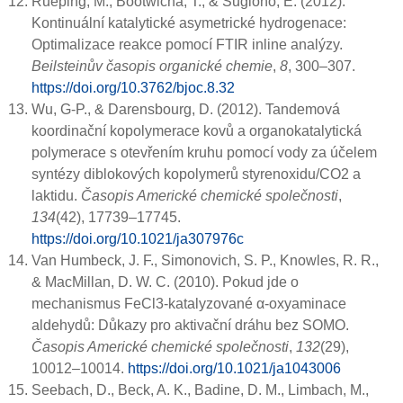
Rueping, M., Bootwicha, T., & Sugiono, E. (2012).
Kontinuální katalytické asymetrické hydrogenace:
Optimalizace reakce pomocí FTIR inline analýzy.
Beilsteinův časopis organické chemie
,
8
, 300–307.
https://doi.org/10.3762/bjoc.8.32
Wu, G-P., & Darensbourg, D. (2012). Tandemová
koordinační kopolymerace kovů a organokatalytická
polymerace s otevřením kruhu pomocí vody za účelem
syntézy diblokových kopolymerů styrenoxidu/CO2 a
laktidu.
Časopis Americké chemické společnosti
,
134
(42), 17739–17745.
https://doi.org/10.1021/ja307976c
Van Humbeck, J. F., Simonovich, S. P., Knowles, R. R.,
& MacMillan, D. W. C. (2010). Pokud jde o
mechanismus FeCl3-katalyzované α-oxyaminace
aldehydů: Důkazy pro aktivační dráhu bez SOMO.
Časopis Americké chemické společnosti
,
132
(29),
10012–10014.
https://doi.org/10.1021/ja1043006
Seebach, D., Beck, A. K., Badine, D. M., Limbach, M.,