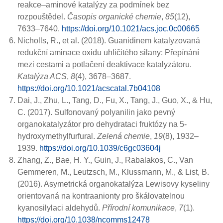
reakce–aminové katalýzy za podmínek bez
rozpouštědel.
Časopis organické chemie
,
85
(12),
7633–7640.
https://doi.org/10.1021/acs.joc.0c00665
Nicholls, R., et al. (2018). Guanidinem katalyzovaná
redukční aminace oxidu uhličitého silany: Přepínání
mezi cestami a potlačení deaktivace katalyzátoru.
Katalýza ACS
,
8
(4), 3678–3687.
https://doi.org/10.1021/acscatal.7b04108
Dai, J., Zhu, L., Tang, D., Fu, X., Tang, J., Guo, X., & Hu,
C. (2017). Sulfonovaný polyanilin jako pevný
organokatalyzátor pro dehydrataci fruktózy na 5-
hydroxymethylfurfural.
Zelená chemie
,
19
(8), 1932–
1939.
https://doi.org/10.1039/c6gc03604j
Zhang, Z., Bae, H. Y., Guin, J., Rabalakos, C., Van
Gemmeren, M., Leutzsch, M., Klussmann, M., & List, B.
(2016). Asymetrická organokatalýza Lewisovy kyseliny
orientovaná na kontraanionty pro škálovatelnou
kyanosilylaci aldehydů.
Přírodní komunikace
,
7
(1).
https://doi.org/10.1038/ncomms12478