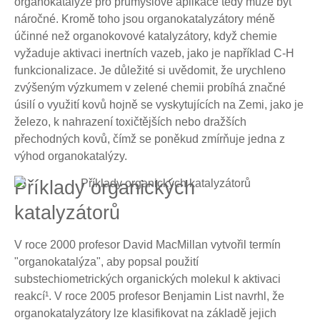
organokatalýze pro průmyslové aplikace tedy může být
náročné. Kromě toho jsou organokatalyzátory méně
účinné než organokovové katalyzátory, když chemie
vyžaduje aktivaci inertních vazeb, jako je například C-H
funkcionalizace. Je důležité si uvědomit, že urychleno
zvýšeným výzkumem v zelené chemii probíhá značné
úsilí o využití kovů hojně se vyskytujících na Zemi, jako je
železo, k nahrazení toxičtějších nebo dražších
přechodných kovů, čímž se poněkud zmírňuje jedna z
výhod organokatalýzy.
Příklady organických
katalyzátorů
V roce 2000 profesor David MacMillan vytvořil termín
"organokatalýza", aby popsal použití
substechiometrických organických molekul k aktivaci
reakcí¹. V roce 2005 profesor Benjamin List navrhl, že
organokatalyzátory lze klasifikovat na základě jejich