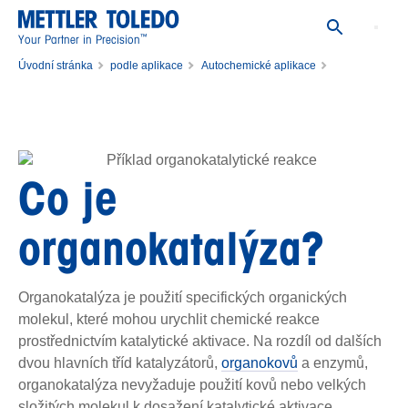
™
Your Partner in Precision
Úvodní stránka
podle aplikace
Autochemické aplikace
Chemická syntéza
Katalyzované reakce
Organokatalýza
Co je
organokatalýza?
Organokatalýza je použití specifických organických
molekul, které mohou urychlit chemické reakce
prostřednictvím katalytické aktivace. Na rozdíl od dalších
dvou hlavních tříd katalyzátorů,
organokovů
a enzymů,
organokatalýza nevyžaduje použití kovů nebo velkých
složitých molekul k dosažení katalytické aktivace.