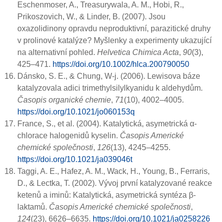
Eschenmoser, A., Treasurywala, A. M., Hobi, R.,
Prikoszovich, W., & Linder, B. (2007). Jsou
oxazolidinony opravdu neproduktivní, parazitické druhy
v prolinové katalýze? Myšlenky a experimenty ukazující
na alternativní pohled.
Helvetica Chimica Acta
,
90
(3),
425–471.
https://doi.org/10.1002/hlca.200790050
Dánsko, S. E., & Chung, W-j. (2006). Lewisova báze
katalyzovala adici trimethylsilylkyanidu k aldehydům.
Časopis organické chemie
,
71
(10), 4002–4005.
https://doi.org/10.1021/jo060153q
France, S., et al. (2004). Katalytická, asymetrická α-
chlorace halogenidů kyselin.
Časopis Americké
chemické společnosti
,
126
(13), 4245–4255.
https://doi.org/10.1021/ja039046t
Taggi, A. E., Hafez, A. M., Wack, H., Young, B., Ferraris,
D., & Lectka, T. (2002). Vývoj první katalyzované reakce
ketenů a iminů: Katalytická, asymetrická syntéza β-
laktamů.
Časopis Americké chemické společnosti
,
124
(23), 6626–6635.
https://doi.org/10.1021/ja0258226