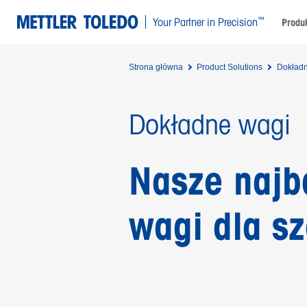
™
Your Partner in Precision
Produk
Strona główna
Product Solutions
Dokład
Dokładne wagi
Nasze najba
wagi dla sz