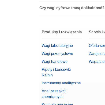
Czy wagi cyfrowe tracą dokładność?
Produkty i rozwiązania
Serwis i
Wagi laboratoryjne
Oferta se
Wagi przemysłowe
Zarejestr
Wagi handlowe
Wsparcie
Pipety i końcówki
Rainin
Instrumenty analityczne
Analiza reakcji
chemicznych
Kontrola procesów