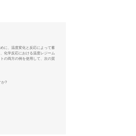
ために、温度変化と反応によって蓄
は、化学反応における温度レジーム
ントの両方の例を使用して、次の質
か?