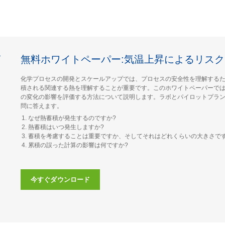
無料ホワイトペーパー:気温上昇によるリスク
化学プロセスの開発とスケールアップでは、プロセスの安全性を理解する
積される関連する熱を理解することが重要です。このホワイトペーパーで
の変化の影響を評価する方法について説明します。ラボとパイロットプラ
問に答えます。
なぜ熱蓄積が発生するのですか?
熱蓄積はいつ発生しますか?
蓄積を考慮することは重要ですか、そしてそれはどれくらいの大きさです
累積の誤った計算の影響は何ですか?
今すぐダウンロード