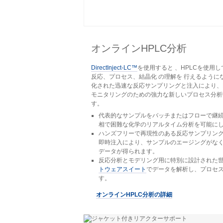
オンラインHPLC分析
DirectInject-LC™
を使用すると 、HPLCを使用
反応、プロセス、結晶化 の理解を 行えるように
化された迅速な反応サンプリングと注入により、
モニタリングのための強力な新しいプロセス分析技
す。
代表的なサンプルをバッチまたはフローで継
相で困難な化学のリアルタイム分析を可能に
ハンズフリーで再現性のある反応サンプリング
即時注入により、サンプルのエージングがな
データが得られます。
反応分析とモデリング用に特別に設計された
トウェアスイート
でデータを解析し、プロセ
す。
オンラインHPLC分析の詳細