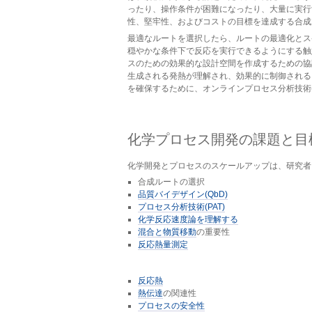
ったり、操作条件が困難になったり、大量に実行
性、堅牢性、およびコストの目標を達成する合成
最適なルートを選択したら、ルートの最適化とス
穏やかな条件下で反応を実行できるようにする触
スのための効果的な設計空間を作成するための協
生成される発熱が理解され、効果的に制御される
を確保するために、オンラインプロセス分析技術(
化学プロセス開発の課題と目
化学開発とプロセスのスケールアップは、研究者
合成ルートの選択
品質バイデザイン(QbD)
プロセス分析技術(PAT)
化学反応速度論を理解する
混合と物質移動
の重要性
反応熱量測定
反応熱
熱伝達
の関連性
プロセスの安全性