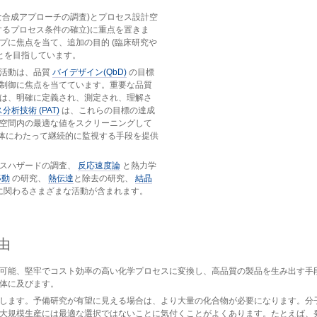
な合成アプローチの調査)とプロセス設計空
するプロセス条件の確立)に重点を置きま
プに焦点を当て、追加の目的 (臨床研究や
とを目指しています。
る活動は、品質
バイデザイン(QbD)
の目標
制御に焦点を当てています。重要な品質
は、明確に定義され、測定され、理解さ
分析技術 (PAT)
は、これらの目標の達成
応空間内の最適な値をスクリーニングして
全体にわたって継続的に監視する手段を提供
セスハザードの調査、
反応速度論
と熱力学
移動
の研究、
熱伝達
と除去の研究、
結晶
に関わるさまざまな活動が含まれます。
由
可能、堅牢でコスト効率の高い化学プロセスに変換し、高品質の製品を生み出す手
体に及びます。
します。予備研究が有望に見える場合は、より大量の化合物が必要になります。分
大規模生産には最適な選択ではないことに気付くことがよくあります。たとえば、