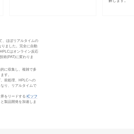
解します。
して、ほぼリアルタイムの
なりました。完全に自動
HPLCはオンライン反応
術(PAT)に変わりま
続的に収集し、複雑で多
します。
、前処理、HPLCへの
くなり、リアルタイムで
世界をリードする
iCソフ
スと製品開発を加速しま