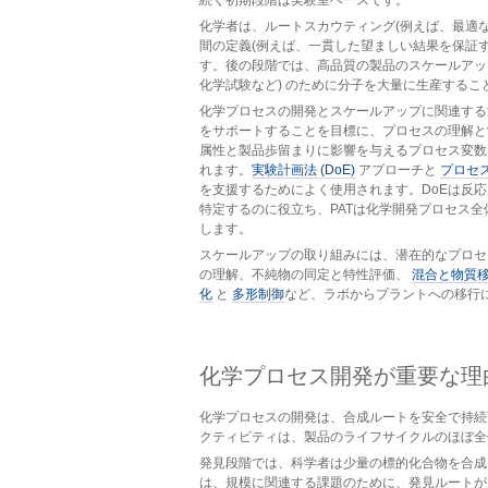
続く初期段階は実験室ベースです。
化学者は、ルートスカウティング(例えば、最適
間の定義(例えば、一貫した望ましい結果を保証
す。後の段階では、高品質の製品のスケールアッ
化学試験など) のために分子を大量に生産するこ
化学プロセスの開発とスケールアップに関連す
をサポートすることを目標に、プロセスの理解と
属性と製品歩留まりに影響を与えるプロセス変数
れます。
実験計画法 (DoE)
アプローチと
プロセス
を支援するためによく使用されます。DoEは反
特定するのに役立ち、PATは化学開発プロセス
します。
スケールアップの取り組みには、潜在的なプロ
の理解、不純物の同定と特性評価、
混合と物質
化
と
多形制御
など、ラボからプラントへの移行
化学プロセス開発が重要な理
化学プロセスの開発は、合成ルートを安全で持続
クティビティは、製品のライフサイクルのほぼ全
発見段階では、科学者は少量の標的化合物を合成
は、規模に関連する課題のために、発見ルートが