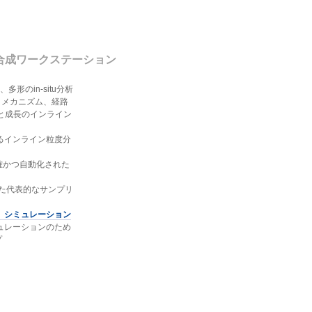
合成ワークステーション
多形のin-situ分析
度論、メカニズム、経路
と成長のインライン
よるインライン粒度分
確かつ自動化された
た代表的なサンプリ
、シミュレーション
ュレーションのため
プ