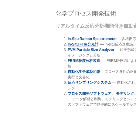
化学プロセス開発技術
リアルタイム反応分析機能付き自動
In-Situ Raman Spectrometer
—多相反応、
In-Situ FTIR分光計
— in-situ反応速
PVM Particle Size Analyzer
— 粒子形成
イメージングと分析
FBRM粒度分析装置
— FBRM®技術に
析
自動化学合成反応器
- プロセス条件の正
実行と文書化
反応サンプリングシステム
— 自動化され
ング
プロセス開発ソフトウェア
、
モデリング
— データ解析と制御、モデリングとシミ
のソフトウェアで効率的にスケールアッ