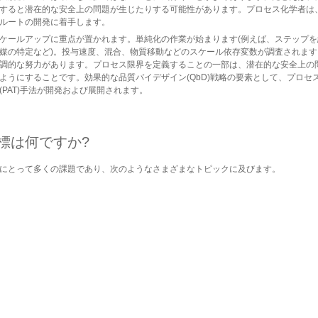
すると潜在的な安全上の問題が生じたりする可能性があります。プロセス化学者は
ルートの開発に着手します。
ケールアップに重点が置かれます。単純化の作業が始まります(例えば、ステップ
媒の特定など)。投与速度、混合、物質移動などのスケール依存変数が調査されま
調的な努力があります。プロセス限界を定義することの一部は、潜在的な安全上の
ようにすることです。効果的な品質バイデザイン(QbD)戦略の要素として、プロセ
PAT)手法が開発および展開されます。
標は何ですか?
にとって多くの課題であり、次のようなさまざまなトピックに及びます。