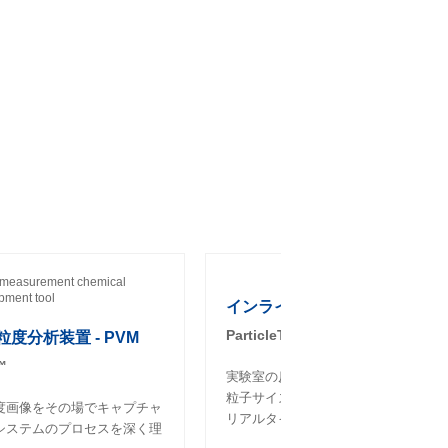
インライン粒度分析装置 - FB
ParticleTrack™
度分析装置 - PVM
™
実験室の反応器に直接挿入して、変化
粒子サイズを追跡し、フルプロセス濃
度画像をその場でキャプチャ
リアルタイムでカウントします。
システムのプロセスを深く理