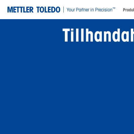
™
Your Partner in Precision
Produk
Tillhanda