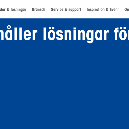
ter & lösningar
Bransch
Service & support
Inspiration & Event
Om
håller lösningar f