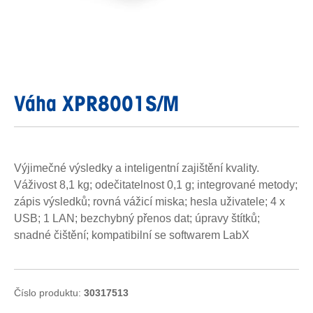
Váha XPR8001S/M
Výjimečné výsledky a inteligentní zajištění kvality.
Váživost 8,1 kg; odečitatelnost 0,1 g; integrované metody;
zápis výsledků; rovná vážicí miska; hesla uživatele; 4 x
USB; 1 LAN; bezchybný přenos dat; úpravy štítků;
snadné čištění; kompatibilní se softwarem LabX
Číslo produktu:
30317513