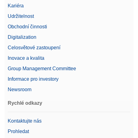
Velikost váhy (výška)
99 mm
Kariéra
Udržitelnost
Justování
Interní / proFACT Advanced
Obchodní činnosti
Správa uživatelů / Audit
Ano
Trail
Digitalization
Celosvětové zastoupení
Doba ustálení
1 s
Inovace a kvalita
Bluetooth (volitelné)
Group Management Committee
Ethernet (LAN)
RS232
Rozhraní
Informace pro investory
(integrovaný/volitelný)
USB-A (k zařízení)
Newsroom
USB-B (k přístroji)
Rychlé odkazy
Cena
$$$
Linearita
100 mg
Kontaktujte nás
Prohledat
Kategorie
Excellence