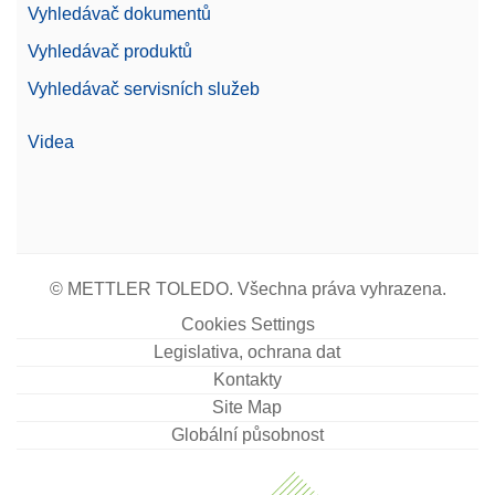
Vyhledávač dokumentů
Kategorie
Excellence
Vyhledávač produktů
Vážení ve shodě s
Ano
Vyhledávač servisních služeb
předpisy 21 CFR, část 11
Videa
Barevný dotykový TFT
Displej
displej s úhlopříčkou 7"
Odečitatelnost
1 g
(certifikovaná)
© METTLER TOLEDO. Všechna práva vyhrazena.
Cookies Settings
Legislativa, ochrana dat
Kontakty
Site Map
Globální působnost