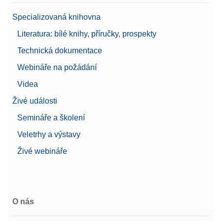
Specializovaná knihovna
Ochrana heslem
Podpora 21 CFR část 11
Literatura: bílé knihy, příručky, prospekty
Vlastnosti
(kompatibilní s LabX)
Technická dokumentace
Průvodce vyrovnáním váhy
Správa uživatelů
Webináře na požádání
Velikost váhy (šířka)
94 mm
Videa
Živé události
Neomezený počet uživatelů
Správa Uživatelů
Uživatelská oprávnění
Semináře a školení
Veletrhy a výstavy
Linearita ±
100 mg
Živé webináře
Automatická dokumentace
Automatická dokumentace
(Shoda s 21 CFR, část 11)
Možnosti dokumentace
Tisk
Základní elektronická
O nás
dokumentace