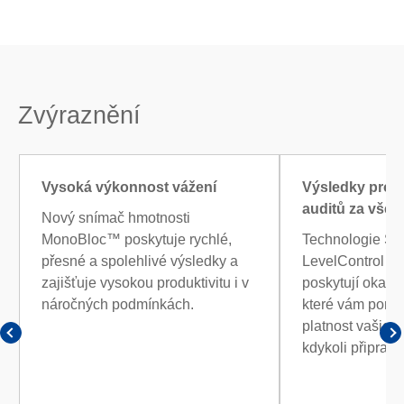
Zvýraznění
Vysoká výkonnost vážení
Výsledky pro 
auditů za všec
Nový snímač hmotnosti
MonoBloc™ poskytuje rychlé,
Technologie St
přesné a spolehlivé výsledky a
LevelControl a
zajišťuje vysokou produktivitu i v
poskytují okamž
náročných podmínkách.
které vám pomo
platnost vašich 
kdykoli připrave