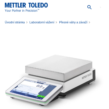
™
Your Partner in Precision
Úvodní stránka
Laboratorní vážení
Přesné váhy a závaží
Váha XPR8001S/M