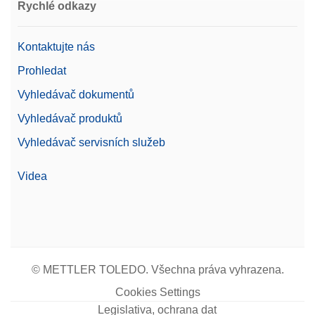
Číslo produktu:
11123109
Rychlé odkazy
Žádost o nabídku
Kontaktujte nás
Prohledat
Vyhledávač dokumentů
Dust Cover Low MX, MR, MA w/o. DS
Vyhledávač produktů
Plný kryt váhy pro použití s váhami MX, MR a MA
Vyhledávač servisních služeb
bez krytu proti průvanu
Číslo produktu:
30893019
Videa
Žádost o nabídku
© METTLER TOLEDO. Všechna práva vyhrazena.
Foot Pedal
Cookies Settings
Provádějte na váze úkony, jako je otevírání dvířek,
tárování, vynulování nebo přidávání výsledků
Legislativa, ochrana dat