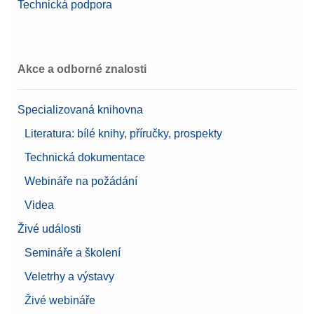
Technická podpora
Žádost o nabídku
Chemie
Doporučeno pro odvětví
Farmacie
Akce a odborné znalosti
Odečitatelnost
0,1 g
Cable MX, MR USB-C (m) – USB-A (m)
(certifikovaná)
Specializovaná knihovna
Připojovací kabel USB-C na USB-A; délka 1,5 m
Číslo produktu:
30893022
Literatura: bílé knihy, příručky, prospekty
Technická dokumentace
Žádost o nabídku
Webináře na požádání
Videa
Živé události
Cable USB TO RS232
Semináře a školení
CONVERTER,FTDI
Veletrhy a výstavy
Číslo produktu:
64088427
Živé webináře