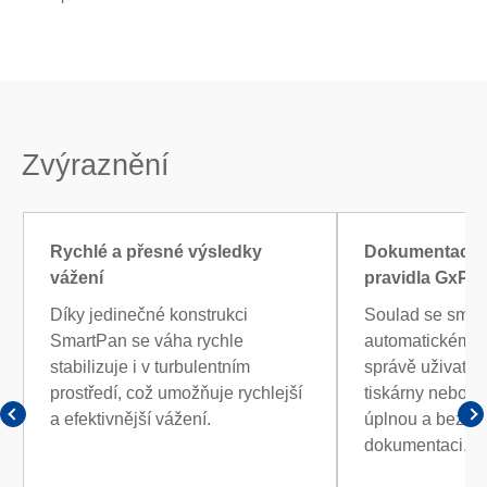
Zvýraznění
Rychlé a přesné výsledky
Dokumentace s
vážení
pravidla GxP
Díky jedinečné konstrukci
Soulad se směr
SmartPan se váha rychle
automatickému 
stabilizuje i v turbulentním
správě uživatel
prostředí, což umožňuje rychlejší
tiskárny nebo d
a efektivnější vážení.
úplnou a bezch
dokumentaci.