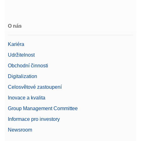
Žádost o nabídku
O nás
CarePac 2000g F2 / 100g F2 kalibrovaný
Řada CarePac® Medium 2000 g F2/100 g F2
Kariéra
včetně příslušenství pro manipulaci a čištění a
certifikátu o kalibraci
Udržitelnost
Číslo produktu:
11123009
Obchodní činnosti
Digitalization
Žádost o nabídku
Celosvětové zastoupení
Inovace a kvalita
Group Management Committee
CPM, 2000G, 100G, ASTM,1,1,C
Informace pro investory
Závaží CarePac® Medium 2000 g / 100 g třídy
ASTM 1 včetně příslušenství pro manipulaci a
Newsroom
čištění a certifikátu o kalibraci