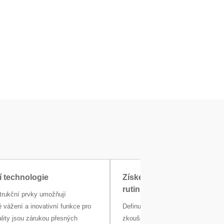
í technologie
Získejte aktuální informace
rutinních zkouškách
trukční prvky umožňují
 vážení a inovativní funkce pro
Definujte na váze vlastní plán ruti
ality jsou zárukou přesných
zkoušek v souladu s vašimi intern