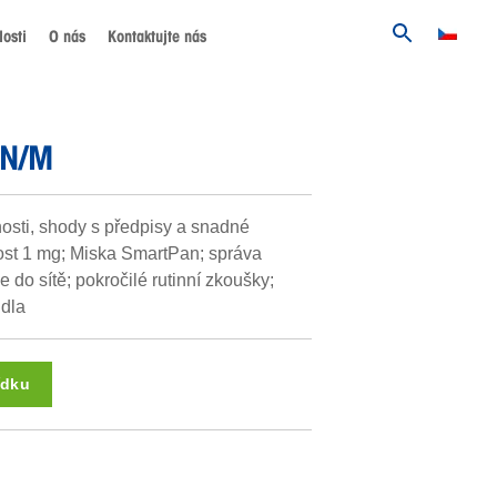
osti
O nás
Kontaktujte nás
3N/M
osti, shody s předpisy a snadné
nost 1 mg; Miska SmartPan; správa
e do sítě; pokročilé rutinní zkoušky;
idla
ídku