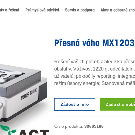
ty a řešení
Průmyslová odvětví
Servis a podpora
Akce a odborné znal
Přesná váha MX120
Řešení vašich potřeb z hlediska přesn
obsluhy. Váživost 1220 g; odečitatel
uživatelů; pokročilý reporting; integrac
režim úspory energie; Stanovená měř
Žádost o info
Žádost o nab
Číslo produktu:
30665166