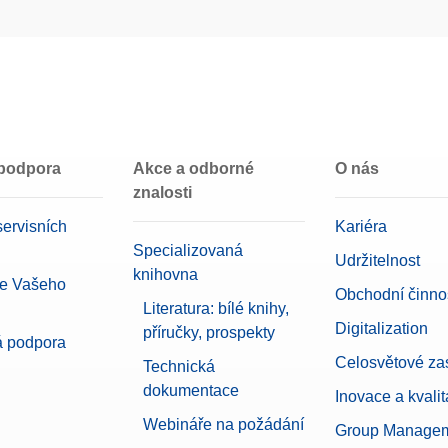
127 mm x 127 mm
escription of a density kit and its use with compatible
 MX, MR USB-C (m) – USB-A (m)
Bluetooth (volitelné)
ovací kabel USB-C na USB-A; délka 1,5 m
Ethernet (LAN)
roduktu:
30893022
USB-A
USB-C
e USB TO RS232 CONVERTER,FTDI
MX
roduktu:
64088427
 podpora
Akce a odborné
O nás
znalosti
Přesná váha
ac 1000g F2 / 50g F2 kalibrovaný
ervisních
Kariéra
0,00129099 g
rePac® Medium 1000 g F2/50 g F2 včetně příslušenství pro manipulaci a čištění a 
Specializovaná
Udržitelnost
ci
knihovna
Advanced
ce Vašeho
roduktu:
11123008
Obchodní činnos
Literatura: bílé knihy,
Průvodce vyrovnáním váhy
Digitalization
příručky, prospekty
000G, 50G, ASTM,1,1,C
Správa uživatelů
á podpora
Stupeň krytí proti vnikání látek (stu
Celosvětové za
CarePac® Medium 1000 g / 50 g třídy ASTM 1 včetně příslušenství pro manipulaci a
Technická
átu o kalibraci
dokumentace
Inovace a kvalit
roduktu:
11123108
Barevný dotykový TFT displej s úhl
Webináře na požádání
Group Manage
0,01 g