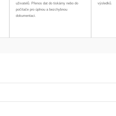
uživatelů. Přenos dat do tiskárny nebo do
výsledků.
počítače pro úplnou a bezchybnou
dokumentaci.
X1203N/M
1 220 g
1 mg