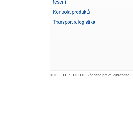
řešení
Dust 
Plný kr
Kontrola produktů
Číslo p
Transport a logistika
Foot 
Provádě
sešlápn
Číslo p
Ochra
© METTLER TOLEDO. Všechna práva vyhrazena.
Ochrann
Číslo p
Ochra
Ochrann
Číslo p
Tiská