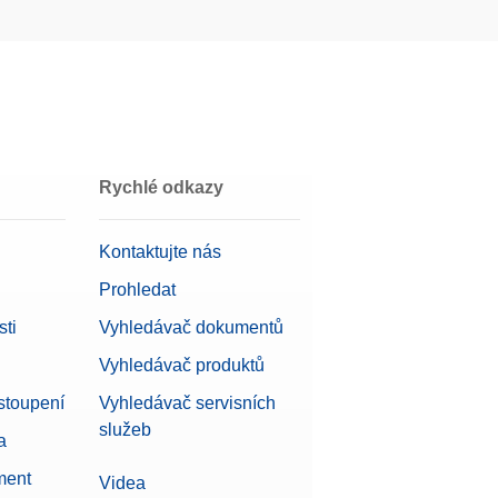
Žádost o
nabídku
Žádost o
nabídku
Rychlé odkazy
Kontaktujte nás
Žádost o
certifikátu o
Prohledat
nabídku
ti
Vyhledávač dokumentů
Vyhledávač produktů
peň krytí IP)
stoupení
Vyhledávač servisních
Žádost o
 čištění a
nabídku
služeb
a
opříčkou 7"
ment
Videa