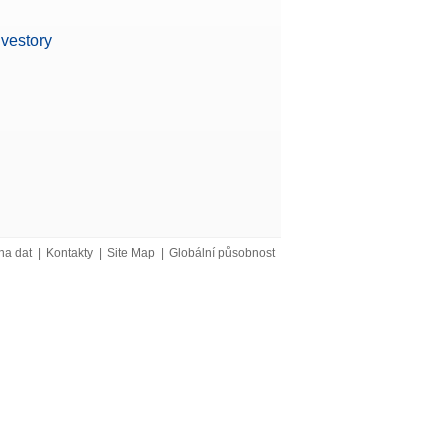
Žádost o
nvestory
nabídku
Žádost o
výsledků pouhým
nabídku
Žádost o
na dat
|
Kontakty
|
Site Map
|
Globální působnost
nabídku
Žádost o
nabídku