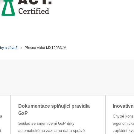
hy a závaží
Přesná váha MX1203N/M
Dokumentace splňující pravidla
Inovativn
GxP
ha
Chytré kons
Soulad se směrnicemi GxP díky
ergonomické
í.
automatickému záznamu dat a správě
zajištění kv