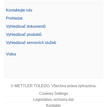
Žádost o nabídku
Kontaktujte nás
Prohledat
Vyhledávač dokumentů
Tiskárna RS-P25/00
Vyhledávač produktů
Jehličková tiskárna, rozhraní RS232, rychlost tisku
Vyhledávač servisních služeb
2,3 řádku za sekundu, automatická detekce
nastavení
Videa
Číslo produktu:
30702967
Žádost o nabídku
© METTLER TOLEDO. Všechna práva vyhrazena.
Tiskárna USB-P25/00
Cookies Settings
Jehličková tiskárna, rozhraní USB, rychlost tisku 2,3
Legislativa, ochrana dat
řádků za sekundu, automatická detekce nastavení
Kontakty