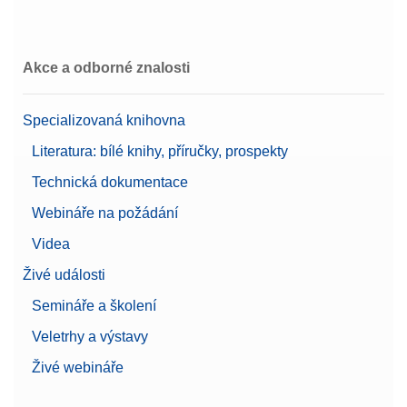
Třída
II
LCD hybridní dotykový
Displej
Akce a odborné znalosti
Cable RS232 (m) - RS232 (f)
displej
Kabel RS232 s vnitřním konektorem s 9 kolíky pro
Doporučeno pro odvětví
Potraviny&Nápoje
Specializovaná knihovna
připojení váhy k vnějšímu konektoru tiskárny, PC
nebo titrátoru
Literatura: bílé knihy, příručky, prospekty
Číslo produktu:
11101051
Technická dokumentace
Webináře na požádání
Žádost o nabídku
Videa
Živé události
Cable USB TO RS232
Semináře a školení
CONVERTER,FTDI
Veletrhy a výstavy
Číslo produktu:
64088427
Živé webináře
Žádost o nabídku