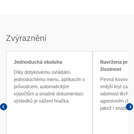
Zvýraznění
Jednoduchá obsluha
Navržena pro
životnost
Díky dotykovému ovládání,
jednoduchému menu, aplikacím s
Pevná kovová z
průvodcem, automatickým
vnější kryt zaru
výpočtům a snadné dokumentaci
odolnost těchto
výsledků je vážení hračka.
agresivním che
jakož i snadné č