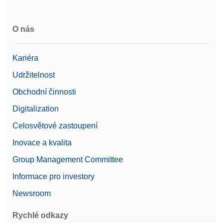
O nás
Foot Pedal
Kariéra
Provádějte na váze úkony, jako je otevírání dvířek,
tárování, vynulování nebo přidávání výsledků
Udržitelnost
pouhým sešlápnutím nožního pedálu. Lze připojit
Obchodní činnosti
přes USB-A.
Číslo produktu:
30312558
Digitalization
Celosvětové zastoupení
Žádost o nabídku
Inovace a kvalita
Group Management Committee
Informace pro investory
Ochranný kryt
Newsroom
Ochranný kryt pro všechny terminály vah MX
Číslo produktu:
30706652
Rychlé odkazy