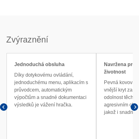
Zvýraznění
Jednoduchá obsluha
Navržena pro
životnost
Díky dotykovému ovládání,
jednoduchému menu, aplikacím s
Pevná kovová z
průvodcem, automatickým
vnější kryt zaru
výpočtům a snadné dokumentaci
odolnost těchto
výsledků je vážení hračka.
agresivním che
jakož i snadné č