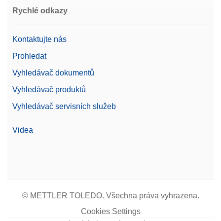
Rychlé odkazy
Žádost o nabídku
Kontaktujte nás
Prohledat
Foot Pedal
Vyhledávač dokumentů
Provádějte na váze úkony, jako je otevírání dvířek,
tárování, vynulování nebo přidávání výsledků
Vyhledávač produktů
pouhým sešlápnutím nožního pedálu. Lze připojit
Vyhledávač servisních služeb
přes USB-A.
Číslo produktu:
30312558
Videa
Žádost o nabídku
© METTLER TOLEDO. Všechna práva vyhrazena.
Protective cover MA Standard
Cookies Settings
Kompletní ochranný kryt pro standardní váhy MA