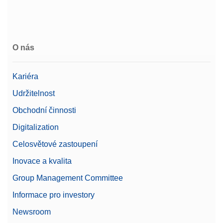
CPS,50G,2G, ASTM,1,1,C
O nás
Závaží CarePac® Small 50 g / 2 g třídy ASTM 1
včetně příslušenství pro manipulaci a čištění a
certifikátu o kalibraci
Kariéra
Číslo produktu:
11123103
Udržitelnost
Obchodní činnosti
Žádost o nabídku
Digitalization
Celosvětové zastoupení
Density Kit Standard & Advanced
Inovace a kvalita
Sada pro měření hustoty pevných vzorků; pro
Group Management Committee
použití s váhami řady Advanced a Standard: MX,
Informace pro investory
MR a MA
Číslo produktu:
30706714
Newsroom