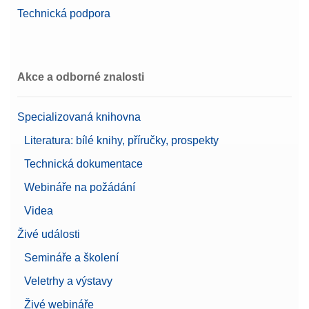
Technická podpora
Cable USB TO RS232
CONVERTER,FTDI
Akce a odborné znalosti
Číslo produktu:
64088427
Specializovaná knihovna
Žádost o nabídku
Literatura: bílé knihy, příručky, prospekty
Technická dokumentace
CarePac OIML 2g/50g F2 kalibrovaný
Webináře na požádání
Závaží CarePac® Small 50 g F2 / 2 g F2 včetně
Videa
příslušenství pro manipulaci a čištění a kalibračního
listu
Živé události
Číslo produktu:
30550616
Semináře a školení
Veletrhy a výstavy
Žádost o nabídku
Živé webináře