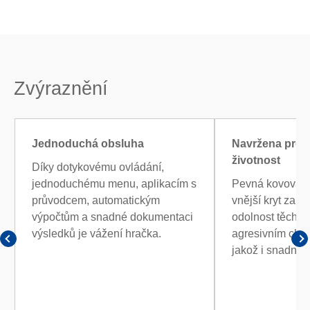
Zvýraznění
Jednoduchá obsluha
Navržena pro
životnost
Díky dotykovému ovládání,
jednoduchému menu, aplikacím s
Pevná kovová z
průvodcem, automatickým
vnější kryt zaru
výpočtům a snadné dokumentaci
odolnost těchto
výsledků je vážení hračka.
agresivním che
jakož i snadné č