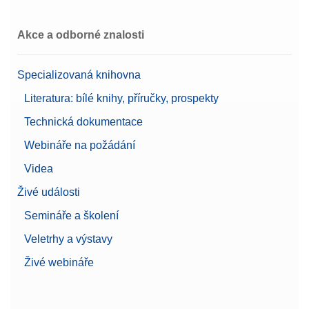
Akce a odborné znalosti
Cable USB TO RS232
CONVERTER,FTDI
Specializovaná knihovna
Číslo produktu:
64088427
Literatura: bílé knihy, příručky, prospekty
Žádost o nabídku
Technická dokumentace
Webináře na požádání
Videa
CarePac OIML 2g/50g F2 kalibrovaný
Živé události
Závaží CarePac® Small 50 g F2 / 2 g F2 včetně
Semináře a školení
příslušenství pro manipulaci a čištění a kalibračního
listu
Veletrhy a výstavy
Číslo produktu:
30550616
Živé webináře
Žádost o nabídku