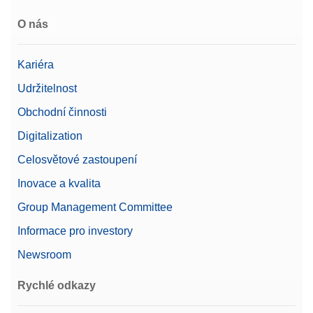
O nás
CPS,50G,2G, ASTM,1,1,C
Kariéra
Závaží CarePac® Small 50 g / 2 g třídy ASTM 1
včetně příslušenství pro manipulaci a čištění a
Udržitelnost
certifikátu o kalibraci
Obchodní činnosti
Číslo produktu:
11123103
Digitalization
Žádost o nabídku
Celosvětové zastoupení
Inovace a kvalita
Group Management Committee
Density Kit Standard & Advanced
Informace pro investory
Sada pro měření hustoty pevných vzorků; pro
Newsroom
použití s váhami řady Advanced a Standard: MX,
MR a MA
Rychlé odkazy
Číslo produktu:
30706714