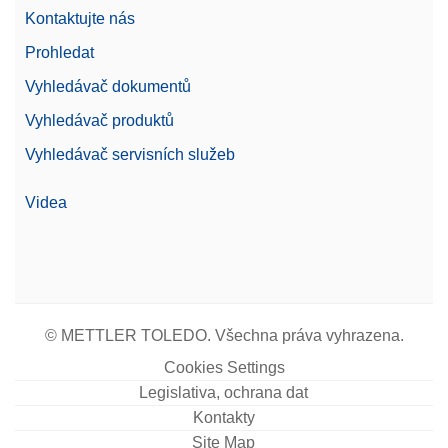
Kontaktujte nás
Žádost o nabídku
Prohledat
Vyhledávač dokumentů
Vyhledávač produktů
Foot Pedal
Vyhledávač servisních služeb
Provádějte na váze úkony, jako je otevírání dvířek,
tárování, vynulování nebo přidávání výsledků
pouhým sešlápnutím nožního pedálu. Lze připojit
Videa
přes USB-A.
Číslo produktu:
30312558
Žádost o nabídku
© METTLER TOLEDO. Všechna práva vyhrazena.
Cookies Settings
Legislativa, ochrana dat
Protective cover MA Standard
Kontakty
Kompletní ochranný kryt pro standardní váhy MA
Site Map