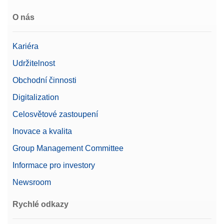
O nás
CPS,200G,10G, ASTM,1,1,C
Kariéra
Závaží CarePac® Small 200 g / 10 g třídy ASTM 1
včetně příslušenství pro manipulaci a čištění a
Udržitelnost
certifikátu o kalibraci
Obchodní činnosti
Číslo produktu:
11123101
Digitalization
Žádost o nabídku
Celosvětové zastoupení
Inovace a kvalita
Group Management Committee
Density Kit Standard & Advanced
Informace pro investory
Sada pro měření hustoty pevných vzorků; pro
Newsroom
použití s váhami řady Advanced a Standard: MX,
MR a MA
Rychlé odkazy
Číslo produktu:
30706714