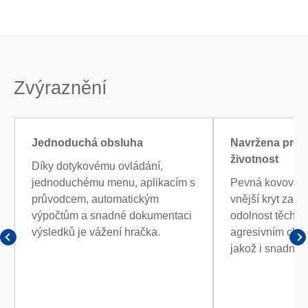
Zvýraznění
Jednoduchá obsluha
Navržena pro
životnost
Díky dotykovému ovládání,
jednoduchému menu, aplikacím s
Pevná kovová z
průvodcem, automatickým
vnější kryt zaru
výpočtům a snadné dokumentaci
odolnost těchto
výsledků je vážení hračka.
agresivním che
jakož i snadné č