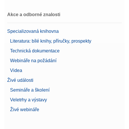
Akce a odborné znalosti
Cable USB TO RS232
CONVERTER,FTDI
Specializovaná knihovna
Číslo produktu:
64088427
Literatura: bílé knihy, příručky, prospekty
Žádost o nabídku
Technická dokumentace
Webináře na požádání
Videa
CarePac OIML 10g/200g F2 kalibrovaný
Živé události
Závaží CarePac® Small 200 g F2 / 10 g F2 včetně
Semináře a školení
příslušenství pro manipulaci a čištění a kalibračního
listu
Veletrhy a výstavy
Číslo produktu:
30550614
Živé webináře
Žádost o nabídku