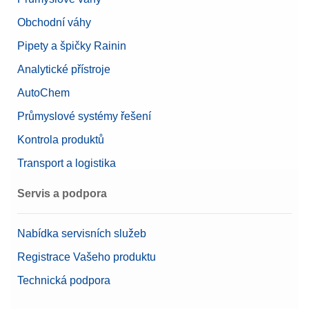
v různých formátech.
Obchodní váhy
Bluetooth dongle v2.0 RS232 set paired
Číslo produktu:
30540473
Pipety a špičky Rainin
Sada spárovaných sériových adaptérů Bluetooth
RS232 pro bezdrátové připojení
Analytické přístroje
Žádost o nabídku
Číslo produktu:
30086495
AutoChem
Průmyslové systémy řešení
Žádost o nabídku
Kontrola produktů
Transport a logistika
Bluetooth RS232 Adapter (single)
Servis a podpora
Jediný sériový adaptér Bluetooth RS2322 pro
bezdrátové připojení přístroje k perifernímu zařízení.
Nabídka servisních služeb
Číslo produktu:
30086494
Registrace Vašeho produktu
Technická podpora
Žádost o nabídku