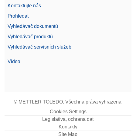
Kontaktujte nás
Žádost o nabídku
Prohledat
Vyhledávač dokumentů
Vyhledávač produktů
Foot Pedal
Vyhledávač servisních služeb
Provádějte na váze úkony, jako je otevírání dvířek,
tárování, vynulování nebo přidávání výsledků
pouhým sešlápnutím nožního pedálu. Lze připojit
Videa
přes USB-A.
Číslo produktu:
30312558
Žádost o nabídku
© METTLER TOLEDO. Všechna práva vyhrazena.
Cookies Settings
Legislativa, ochrana dat
Protective cover MA Standard
Kontakty
Kompletní ochranný kryt pro standardní váhy MA
Site Map