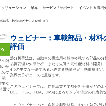
/ ソリューション
業界
サービス / サポート
イベント & 専門
車載部品・材料の熱分析による特性評価
ウェビナー：車載部品・材料
評価
する
熱分析手法は、自動車の構造用材料や搭載する部品の分
料の研
品質管理や欠陥分析、または先進の高性能材料の開発に
価が多
4つの主要な手法である示差走査熱量測定、熱重量測定
ムのサ
業界の分析ニーズに最適です。
、融
重要な
このウェビナーでは、自動車業界で熱分析手法がどのよ
度範囲で
DSC、TGA、TMA、DMAによるサンプル測定の代表
このウェビナーでは、自動車製造開発において熱分析技