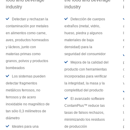
Detectan y rechazan la
Detección de cuerpos
contaminación por metales
extraños (metal, vidrio,
alta
en alimentos como carne,
hueso, piedra y algunos
llen
aves, productos horneados
materiales de baja
exce
y lácteos, junto con
densidad) para la
nor
materias primas como
seguridad del consumidor
granos, polvos y productos
Mejora de la calidad del
prop
bombeados
producto con herramientas
cont
Los sistemas pueden
incorporadas para verificar
de p
detectar fragmentos
la integridad, la masa y la
velo
metálicos ferrosos, no
completitud del producto
ferrosos y de acero
El avanzado software
esta
inoxidable no magnético de
ContamPlus™ reduce las
del 
tan sólo 0,3 milímetros de
tasas de falsos rechazos,
las 
diámetro
minimizando los residuos
apli
Ideales para una
de producción
prod