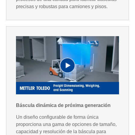
precisas y robustas para camiones y pisos.
y
V
P
i
l
d
Báscula dinámica de próxima generación
Un diseño configurable de forma única
proporciona una gama de opciones de tamaño,
capacidad y resolución de la báscula para