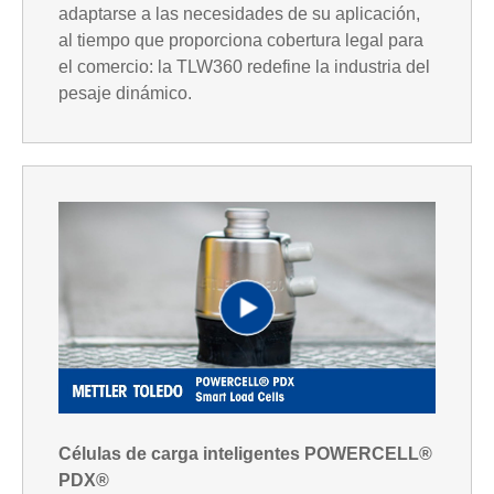
a
e
adaptarse a las necesidades de su aplicación,
al tiempo que proporciona cobertura legal para
el comercio: la TLW360 redefine la industria del
pesaje dinámico.
y
o
V
i
P
d
l
Células de carga inteligentes POWERCELL®
PDX®