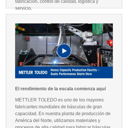
fabricación, control de calidad, logística y
servicio.
P
l
El rendimiento de la escala comienza aquí
METTLER TOLEDO es uno de los mayores
fabricantes mundiales de básculas de gran
capacidad. En nuestra planta de producción de
a
América del Norte, utilizamos materiales y
procesos de alta calidad para fabricar básculas