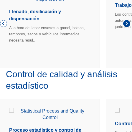
Trabajo
Llenado, dosificación y
Los contro
dispensación
automatiz
junto con 
A la hora de llenar envases a granel, bolsas,
tambores, sacos o vehículos intermedios
necesita resul...
Control de calidad y análisis
estadístico
Control
Proceso estadístico y control de