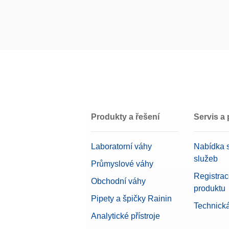
Box
Materiál
Třída OIML
Nominální hodnota
Produkty a řešení
Servis a
Laboratorní váhy
Nabídka s
služeb
Průmyslové váhy
Registra
Obchodní váhy
produktu
Pipety a špičky Rainin
Technick
Analytické přístroje