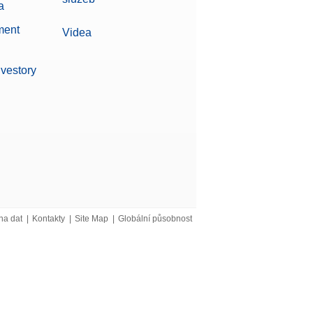
a
ment
Videa
nvestory
na dat
|
Kontakty
|
Site Map
|
Globální působnost