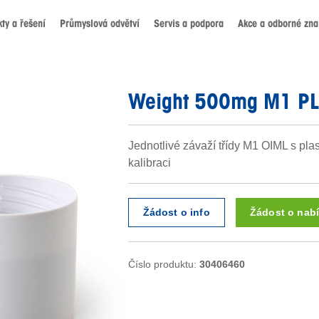
ty a řešení
Průmyslová odvětví
Servis a podpora
Akce a odborné znal
Weight 500mg M1 PL
Jednotlivé závaží třídy M1 OIML s pla
kalibraci
Žádost o info
Žádost o nab
Číslo produktu:
30406460