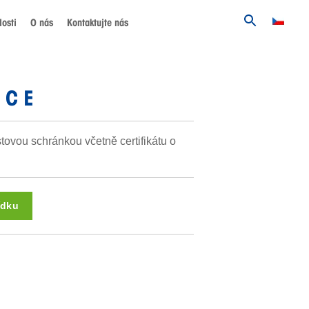
osti
O nás
Kontaktujte nás
 C E
stovou schránkou včetně certifikátu o
ídku