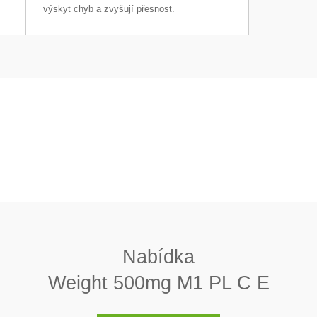
výskyt chyb a zvyšují přesnost.
M1 PL C E
Plíšek
7 950 (± 140) kg/m3
Nabídka
< 0,8
Weight 500mg M1 PL C E
Ano