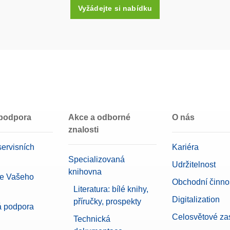
Vyžádejte si nabídku
Plastová schránka (součást balení)
Nerezová ocel 304
M1
500 mg
 podpora
Akce a odborné
O nás
znalosti
ervisních
Kariéra
Specializovaná
Udržitelnost
knihovna
ce Vašeho
Obchodní činnos
Literatura: bílé knihy,
Digitalization
příručky, prospekty
á podpora
Celosvětové za
Technická