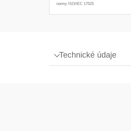
normy ISO/IEC 17025
Technické údaje
Specifikace - Weight 500mg 
Konstrukce
Hustota ρ
Susceptibilita X
Kalibrační certifikát