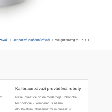
závaží
Jednotlivá zkušební závaží
Weight 500mg M1 PL C E
Kalibrace závaží prováděná roboty
ím
Naše investice do nejmodernější robotické
technologie v kombinaci s našimi
y
dlouholetými zkušenostmi minimalizují