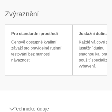
Zvýraznění
Pro standardní prostředí
Justážní dutina
Cenově dostupné kvalitní
Každé válcové zá
závaží pro pravidelné rutinní
justážní dutinu, k
testování bez nutnosti
snadnou kalibraci 
návaznosti.
použití specializo
vybavení.
Technické údaje