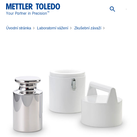
™
Your Partner in Precision
Úvodní stránka
Laboratorní vážení
Zkušební závaží
Jednotlivá zkušební závaží
Závaží 20kg F2 PL E