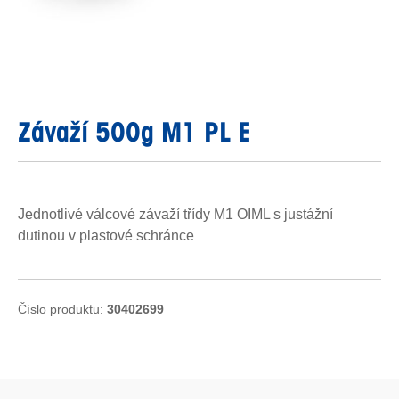
Závaží 500g M1 PL E
Jednotlivé válcové závaží třídy M1 OIML s justážní
dutinou v plastové schránce
Číslo produktu:
30402699