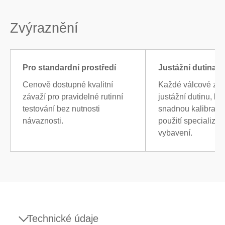
Zvýraznění
Pro standardní prostředí
Justážní dutina
Cenově dostupné kvalitní
Každé válcové zá
závaží pro pravidelné rutinní
justážní dutinu, k
testování bez nutnosti
snadnou kalibraci 
návaznosti.
použití specializo
vybavení.
Technické údaje