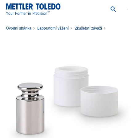
™
Your Partner in Precision
Úvodní stránka
Laboratorní vážení
Zkušební závaží
Jednotlivá zkušební závaží
Závaží 500g M1 PL E