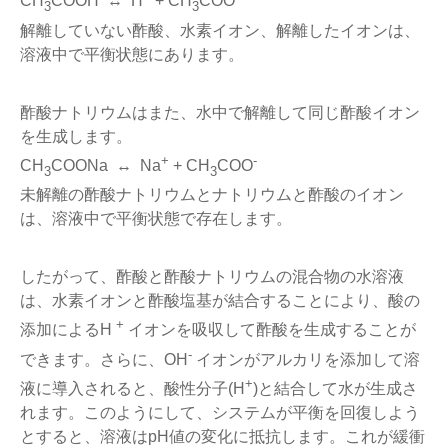
CH
COOH ↔ H
+ CH
COO
3
3
解離していない酢酸、水素イオン、解離したイオンは、
溶液中で平衡状態にあります。
酢酸ナトリウムはまた、水中で解離して同じ酢酸イオン
を生成します。
+
-
CH
COONa ↔ Na
+ CH
COO
3
3
未解離の酢酸ナトリウムとナトリウムと酢酸のイオン
は、溶液中で平衡状態で存在します。
したがって、酢酸と酢酸ナトリウムの混合物の水溶液
は、水素イオンと酢酸塩基が結合することにより、酸の
+
添加によるH
イオンを吸収して酢酸を生成することが
-
できます。さらに、OH
イオンがアルカリを添加して溶
+
液に導入されると、酸性分子(H
)と結合して水が生成さ
れます。このようにして、システムが平衡を回復しよう
とすると、溶液はpH値の変化に抵抗します。これが緩衝