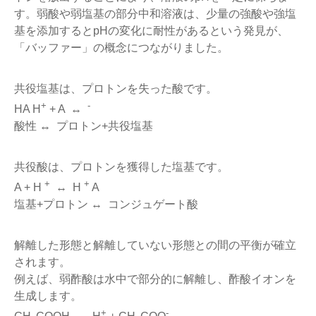
す。弱酸や弱塩基の部分中和溶液は、少量の強酸や強塩
基を添加するとpHの変化に耐性があるという発見が、
「バッファー」の概念につながりました。
共役塩基は、プロトンを失った酸です。
+
-
HA H
+ A ↔
酸性 ↔ プロトン+共役塩基
共役酸は、プロトンを獲得した塩基です。
+
+
A + H
↔ H
A
塩基+プロトン ↔ コンジュゲート酸
解離した形態と解離していない形態との間の平衡が確立
されます。
例えば、弱酢酸は水中で部分的に解離し、酢酸イオンを
生成します。
+
-