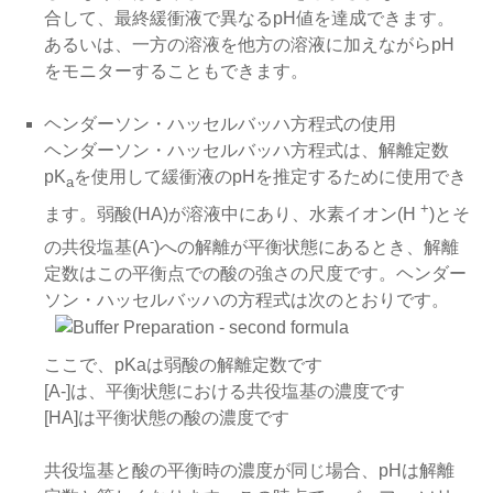
合して、最終緩衝液で異なるpH値を達成できます。
あるいは、一方の溶液を他方の溶液に加えながらpH
をモニターすることもできます。
ヘンダーソン・ハッセルバッハ方程式の使用
ヘンダーソン・ハッセルバッハ方程式は、解離定数
pK
を使用して緩衝液のpHを推定するために使用でき
a
+
ます。弱酸(HA)が溶液中にあり、水素イオン(H
)とそ
-
の共役塩基(A
)への解離が平衡状態にあるとき、解離
定数はこの平衡点での酸の強さの尺度です。ヘンダー
ソン・ハッセルバッハの方程式は次のとおりです。
ここで、pKaは弱酸の解離定数です
[A-]は、平衡状態における共役塩基の濃度です
[HA]は平衡状態の酸の濃度です
共役塩基と酸の平衡時の濃度が同じ場合、pHは解離