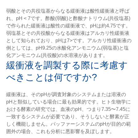
弱酸とその共役塩基からなる緩衝液は酸性緩衝液と呼ば
れ、pH < 7です。酢酸(弱酸)と酢酸ナトリウム(共役塩基)
で作られた緩衝液は酸性の緩衝液で、pHは約4.75です。
弱塩基とその共役酸からなる緩衝液はアルカリ性緩衝液
として知られており、pHは7>です。アルカリ性緩衝液の
例としては、pH9.25の水酸化アンモニウム(弱塩基)と塩
化アンモニウム(共役酸)の水溶液があります。
緩衝液を調製する際に考慮す
べきことは何ですか?
緩衝液は、そのpHが調査対象のシステムまたは溶液の
pHと類似している場合に最も効果的です。ヒト生物学に
おける酵素の研究では、血液のpH、つまり7.35〜7.45に
一致するシステムが必要であり、そうしないと酵素が正
しく機能しません。バッファーシステムのpHが目的の範
囲外の場合、これも分析に悪影響を及ぼします。