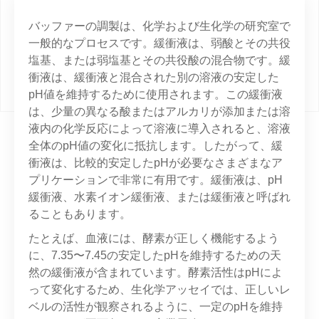
バッファーの調製は、化学および生化学の研究室で
一般的なプロセスです。緩衝液は、弱酸とその共役
塩基、または弱塩基とその共役酸の混合物です。緩
衝液は、緩衝液と混合された別の溶液の安定した
pH値を維持するために使用されます。この緩衝液
は、少量の異なる酸またはアルカリが添加または溶
液内の化学反応によって溶液に導入されると、溶液
全体のpH値の変化に抵抗します。したがって、緩
衝液は、比較的安定したpHが必要なさまざまなア
プリケーションで非常に有用です。緩衝液は、pH
緩衝液、水素イオン緩衝液、または緩衝液と呼ばれ
ることもあります。
たとえば、血液には、酵素が正しく機能するよう
に、7.35〜7.45の安定したpHを維持するための天
然の緩衝液が含まれています。酵素活性はpHによ
って変化するため、生化学アッセイでは、正しいレ
ベルの活性が観察されるように、一定のpHを維持