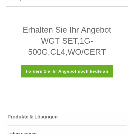
Spezifikationen - WGT SET,1G-
500G,CL4,WO/CERT
Erhalten Sie Ihr Angebot
Aufbau
Justierkammer
WGT SET,1G-
Dichte ρ
7.950 (±140) kg/m3
500G,CL4,WO/CERT
Suszeptibilität X
≤ 0,05
Fordern Sie Ihr Angebot noch heute an
ASTM-Klasse
4
Kalibrierungszertifikat
Nein
Kunststoffbox (wird
Box
mitgeliefert)
Produkte & Lösungen
Material
Edelstahl 316
Inhalt (Setup)
1 g - 500 g (12 Gewichte)