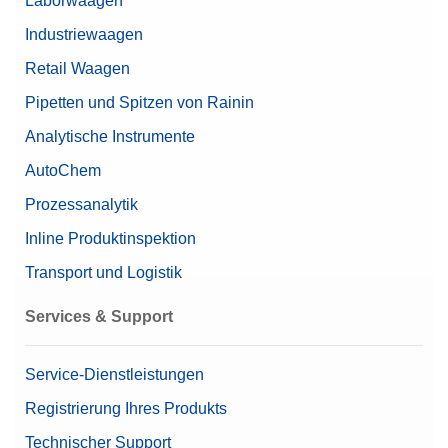
Laborwaagen
Nennwert
1 g - 500 g
Industriewaagen
Retail Waagen
Pipetten und Spitzen von Rainin
Analytische Instrumente
AutoChem
Prozessanalytik
Inline Produktinspektion
Transport und Logistik
Services & Support
Service-Dienstleistungen
Registrierung Ihres Produkts
Technischer Support