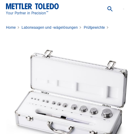
™
Your Partner in Precision
Home
Laborwaagen und -wägelösungen
Prüfgewichte
Gewichtssätze
WGT SET,1G-500G,CL4,WO/CERT