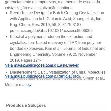
gerenciamento de impurezas, o aumento de escala da
cristalização e a cristalização contínua.
Seed Recipe Design for Batch Cooling Crystallization
with Application to L-Glutamic Acid, Zhang et al., Ind.
Eng. Chem. Res. 2019, 58, 8, 3175-3187.
pubs.acs.org/doi/abs/10.1021/acs.iecr.8b06006
Effect of a polymer binder on the extraction and
crystallization- based recovery of HMX from polymer-
bonded explosives, Kim et al., Journal of Industrial and
Engineering Chemistry, Volume 79, 25 November
2019, Pages 124-
Veja mais publicações com o EasyViewer.
130. doi.org/10.1016/j.jiec.2019.06.014
Diastereomeric Salt Crystallization of Chiral Molecules
Veja mais publicações com o ParticleTrack.
via Sequential Coupled-Batch Operation, Simon et al.,
AIChE Journal, Volume 65, Issue
Mostrar mais
8. doi.org/10.1002/aic.16635
On-line observation of the crystal growth in the case of
the non- typical spherical crystallization methods of
Produtos e Soluções
ambroxol hydrochloride, Gyulai et al., Powder