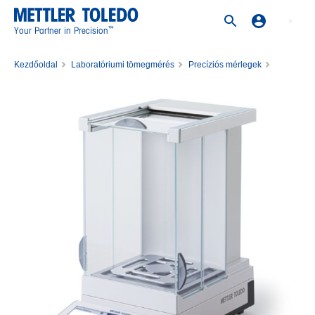
™
Your Partner in Precision
Kezdőoldal
Laboratóriumi tömegmérés
Precíziós mérlegek
Mérleg XPR303S/M