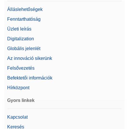
Álláslehetőségek
Alapvető elektronikus
dokumentáció
Fenntarthatóság
Automatikus
Üzleti leírás
dokumentáció (megfelel
az 21 CFR 11 iparági
Digitalization
Dokumentálási lehetőségek
iránymutatásban
foglaltaknak)
Globális jelenlét
Automatizált
Az innováció sikerünk
dokumentálás
Nyomtatás
Felsővezetés
Befektetői információk
Mérleg mérete (magasság)
368 mm
Hírközpont
Beszabályozás
Belső/ProFACT bővített
Gyors linkek
Felhasználókezelés/auditálási
Igen
napló
Kapcsolat
Beállási idő
1,5 s
Keresés