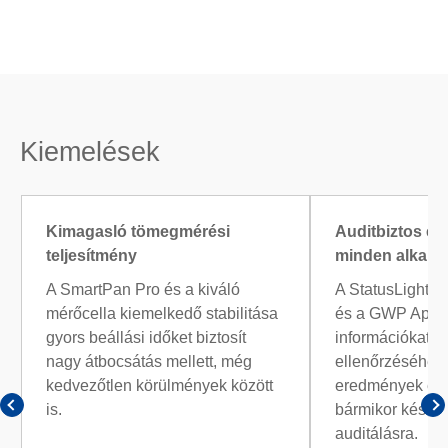
Kiemelések
Kimagasló tömegmérési
Auditbiztos e
teljesítmény
minden alkalo
A SmartPan Pro és a kiváló
A StatusLight™,
mérőcella kiemelkedő stabilitása
és a GWP Appro
gyors beállási időket biztosít
információkat n
nagy átbocsátás mellett, még
ellenőrzéséhez,
kedvezőtlen körülmények között
eredmények ér
is.
bármikor készen
auditálásra.