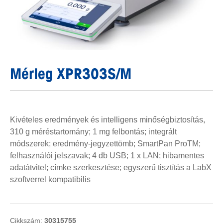
Mérleg XPR303S/M
Kivételes eredmények és intelligens minőségbiztosítás,
310 g méréstartomány; 1 mg felbontás; integrált
módszerek; eredmény-jegyzettömb; SmartPan ProTM;
felhasználói jelszavak; 4 db USB; 1 x LAN; hibamentes
adatátvitel; címke szerkesztése; egyszerű tisztítás a LabX
szoftverrel kompatibilis
Cikkszám:
30315755