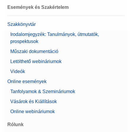
Események és Szakértelem
Biofarmakológiai használatra
Igen
ajánlott
Szakkönyvtár
Mérleg mérete (mélység)
411 mm
Irodalomjegyzék: Tanulmányok, útmutatók,
Alfa
0,00090921 g
prospektusok
Felhasználókezelés
Műszaki dokumentáció
Jelszó védelem
Letölthető webináriumok
Szintezési útmutató
Tulajdonságok
Támogatja a 21 CFR 11.
Videók
részét (LabX
Online események
kompatibilis)
Tanfolyamok & Szemináriumok
Mérleg mérete (Szélesség)
214 mm
Vásárok és Kiállítások
Felhasználói jogok
Online webináriumok
Felhasználókezelés
Korlátlan számú
felhasználó
Rólunk
Linearitás ±
2 mg