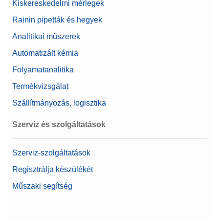
Kiskereskedelmi mérlegek
foglaltaknak)
Rainin pipetták és hegyek
Jóváhagyott mérleg
Igen
Analitikai műszerek
Minimális tömeg (U=1%,
82 mg
Automatizált kémia
k=2), jellemző
Folyamatanalitika
Béta
0,00001298 g
Termékvizsgálat
Mérőserpenyő méretei (WxD)
127 mm x 127 mm
Szállítmányozás, logisztika
Mérlegsorozat
XPR
Szerviz és szolgáltatások
Mérlegtípus
Precíziós mérleg
Szerviz-szolgáltatások
Kijelző Mérete
7 inch
Regisztrálja készülékét
Élelmiszer minőség-
Igen
Műszaki segítség
ellenőrzéséhez ajánlott
Kapacitás
310 g