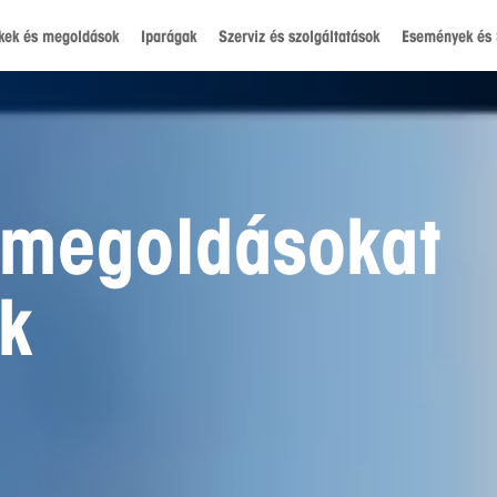
kek és megoldások
Iparágak
Szerviz és szolgáltatások
Események és 
égek világának
 a jövő generá