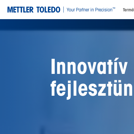
™
Your Partner in Precision
Termé
A lehetős
megőrzése
számára