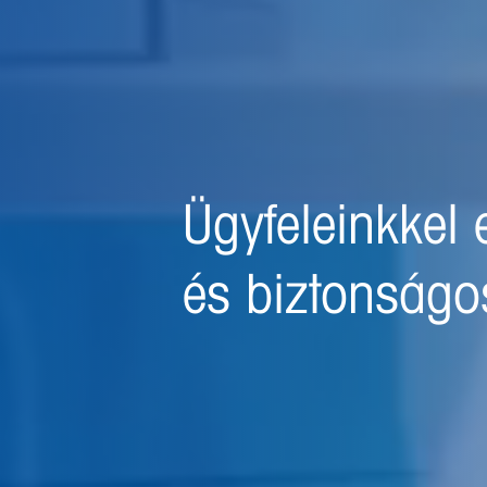
Elkötelezettek
biztonságosa
megteremtése 