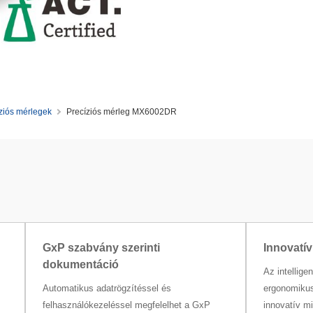
ziós mérlegek
Precíziós mérleg MX6002DR
GxP szabvány szerinti
Innovatív
dokumentáció
Az intellige
Automatikus adatrögzítéssel és
ergonomikus
felhasználókezeléssel megfelelhet a GxP
innovatív m