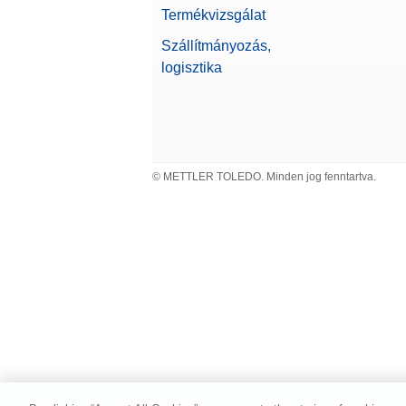
Termékvizsgálat
Osztály
Dust 
Szállítmányozás,
Teljes
Kijelző
Cikksz
logisztika
Foot 
Végezze
eredmé
Cikksz
© METTLER TOLEDO. Minden jog fenntartva.
Nyomt
A P-52R
Etherne
Cikksz
Prote
Védőbu
Cikksz