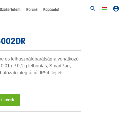
Szakértelem
Rólunk
Kapcsolat
X6002DR
gre és felhasználóbarátságra vonatkozó
 0,01 g / 0,1 g felbontás; SmartPan;
hálózati integráció; IP54; fejlett
ot kérek