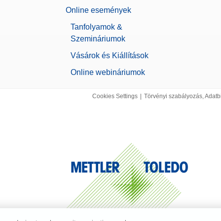
II
Online események
Cover Low MX, MR, MA w/o. DS
 mérleg védőburkolat huzatvédő nélküli MX, MR és MA mérlegekhez
Tanfolyamok &
7" colour TFT touchscreen
ám:
30893019
Szemináriumok
Vásárok és Kiállítások
Pedal
Online webináriumok
 el a kiegyensúlyozási műveleteket, például az ajtók kinyitását, a tárázást, a nullá
ny hozzáadását a lábpedál lenyomásával. Csatlakoztatható USB-A csatlakozóval.
ám:
30312558
Cookies Settings
|
Törvényi szabályozás, Adatb
ató P-52RUE
UE pontmátrix nyomtató támogatja a papírra történő nyomtatást. Csatlakoztathat
t interfészeken keresztül.
ám:
30237290
ctive cover MX & Large
rkolat minden MX mérlegterminálhoz
ám:
30706652