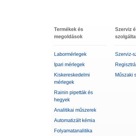
Béta
Cable
USB-C 
Cikksz
Termékek és
Szerviz 
Interfészek
megoldások
szolgált
Cabl
Mérlegsorozat
Rugalm
Labormérlegek
Szerviz-s
Cikksz
Ipari mérlegek
Regisztrá
Mérlegtípus
Kiskereskedelmi
Műszaki 
CareP
Alfa
mérlegek
CarePac
Alfa
Cikksz
Rainin pipetták és
hegyek
Árszint
CPL,5
Analitikai műszerek
CarePac
bizonyí
Automatizált kémia
Tulajdonságok
Cikksz
Folyamatanalitika