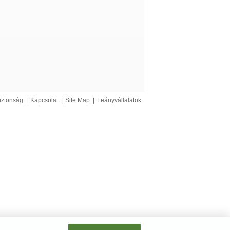
Árajánlatot
kérek
Árajánlatot
zást vagy az
kérek
iztonság
|
Kapcsolat
|
Site Map
|
Leányvállalatok
Árajánlatot
ó RS232, USB és
kérek
Árajánlatot
kérek