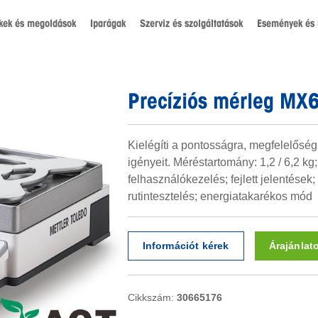
kek és megoldások
Iparágak
Szerviz és szolgáltatások
Események és 
Precíziós mérleg M
Kielégíti a pontosságra, megfelelősé
igényeit. Méréstartomány: 1,2 / 6,2 kg;
felhasználókezelés; fejlett jelentések; 
rutintesztelés; energiatakarékos mód
Információt kérek
Árajánlat
Cikkszám:
30665176