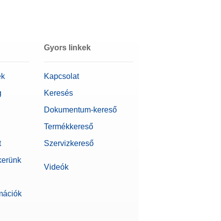
Árajánlatot
kérek
Gyors linkek
ek
Kapcsolat
Árajánlatot
kérek
g
Keresés
Dokumentum-kereső
Termékkereső
Árajánlatot
ítvánnyal
kérek
t
Szervizkereső
kerünk
Videók
Árajánlatot
lási
rmációk
kérek
ttség (IP-besorolás)