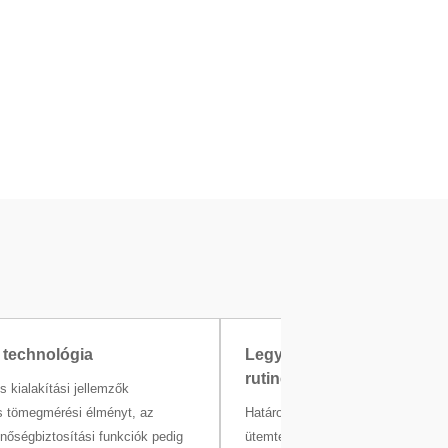
 technológia
Legyen naprakész a
rutinellenőrzésekkel
ns kialakítási jellemzők
 tömegmérési élményt, az
Határozza meg saját rutintesztelés
inőségbiztosítási funkciók pedig
ütemtervét a mérlegen a belső min