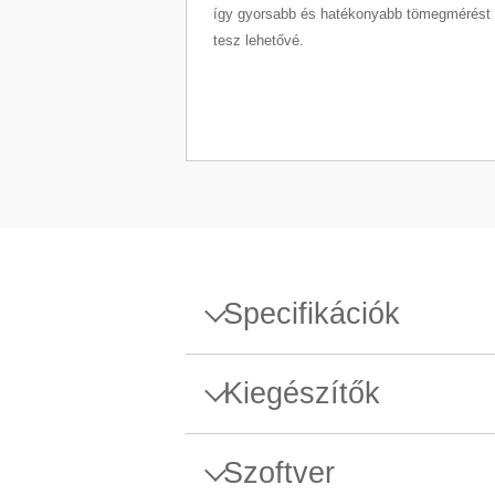
így gyorsabb és hatékonyabb tömegmérést
tesz lehetővé.
Specifikációk
Specifikációk - Precíziós mé
Kiegészítők
Maximális kapacitás
Anti-
Szoftver
Rögzíts
a megbí