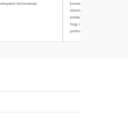
ményeket biztosítanak.
követelményeknek és a folyamat
tűréshatárainak megfelelően. Mérl
emlékezteti Önt a tesztek esedék
hogy megbizonyosodjon az eredm
pontosságáról.
mussal rendelkezik
Árajánlatot
 könnyen kezelhető