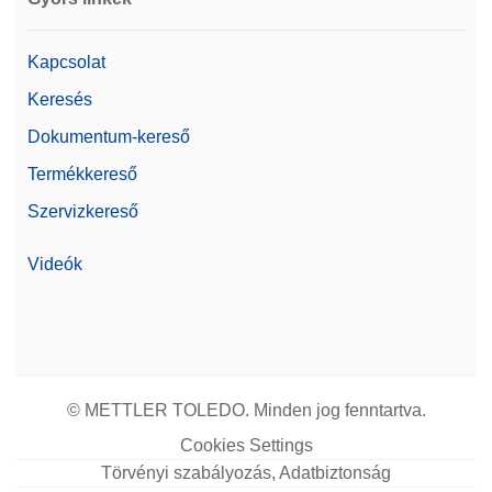
A P-52RUE pontmátrix nyomtató támogatja a
papírra történő nyomtatást. Csatlakoztatható
RS232, USB és Ethernet interfészeken keresztül.
Kapcsolat
Cikkszám:
30237290
Keresés
Dokumentum-kereső
Árajánlatot kérek
Termékkereső
Szervizkereső
Protective cover MX & Large
Videók
Védőburkolat minden MX mérlegterminálhoz
Cikkszám:
30706652
Árajánlatot kérek
© METTLER TOLEDO. Minden jog fenntartva.
Cookies Settings
Törvényi szabályozás, Adatbiztonság
Vonalkód-olvasó