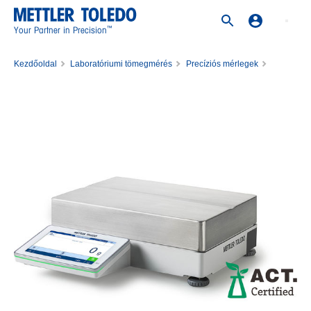
™
Your Partner in Precision
Kezdőoldal
Laboratóriumi tömegmérés
Precíziós mérlegek
Precíziós mérleg MX32000L/M