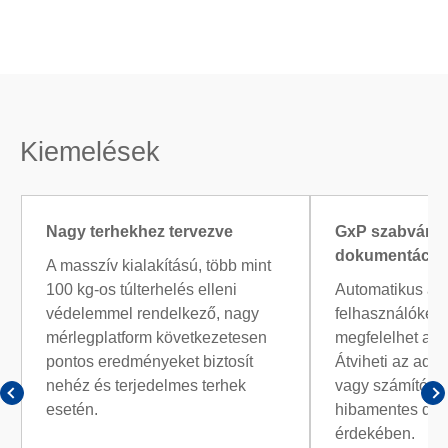
Kiemelések
Nagy terhekhez tervezve
GxP szabvány s
dokumentáció
A masszív kialakítású, több mint
100 kg-os túlterhelés elleni
Automatikus ada
védelemmel rendelkező, nagy
felhasználókeze
mérlegplatform következetesen
megfelelhet a G
pontos eredményeket biztosít
Átviheti az ada
nehéz és terjedelmes terhek
vagy számítógép
esetén.
hibamentes do
érdekében.