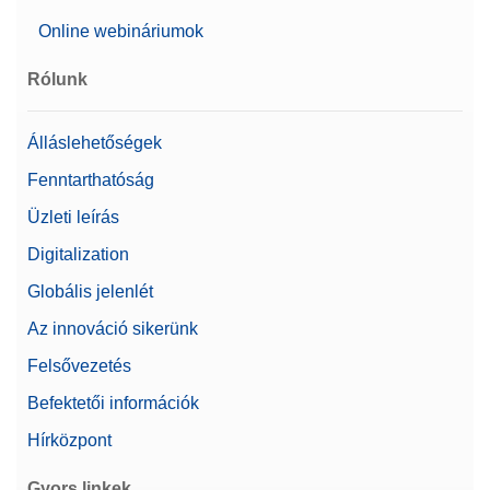
Online webináriumok
Árajánlatot kérek
Rólunk
Foot Pedal
Álláslehetőségek
Végezze el a kiegyensúlyozási műveleteket,
Fenntarthatóság
például az ajtók kinyitását, a tárázást, a nullázást
Üzleti leírás
vagy az eredmény hozzáadását a lábpedál
lenyomásával. Csatlakoztatható USB-A
Digitalization
csatlakozóval.
Globális jelenlét
Cikkszám:
30312558
Az innováció sikerünk
Árajánlatot kérek
Felsővezetés
Befektetői információk
Hírközpont
Nyomtató P-52RUE
Gyors linkek