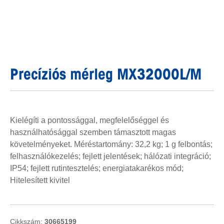
Precíziós mérleg MX32000L/M
Kielégíti a pontossággal, megfelelőséggel és
használhatósággal szemben támasztott magas
követelményeket. Méréstartomány: 32,2 kg; 1 g felbontás;
felhasználókezelés; fejlett jelentések; hálózati integráció;
IP54; fejlett rutintesztelés; energiatakarékos mód;
Hitelesített kivitel
Cikkszám:
30665199