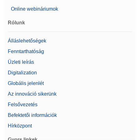
nyomtatóhoz, számítógéphez vagy titrátorhoz
történő csatlakoztatásához
Online webináriumok
Cikkszám:
11101051
Rólunk
Árajánlatot kérek
Álláslehetőségek
Fenntarthatóság
Üzleti leírás
Cable USB TO RS232
CONVERTER,FTDI
Digitalization
Rugalmas csatlakoztatás
Globális jelenlét
Cikkszám:
64088427
Az innováció sikerünk
Felsővezetés
Árajánlatot kérek
Befektetői információk
Hírközpont
Foot Pedal
Gyors linkek