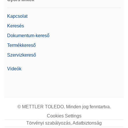
Végezze el a kiegyensúlyozási műveleteket,
például az ajtók kinyitását, a tárázást, a nullázást
Kapcsolat
vagy az eredmény hozzáadását a lábpedál
lenyomásával. Csatlakoztatható USB-A
Keresés
csatlakozóval.
Dokumentum-kereső
Cikkszám:
30312558
Termékkereső
Árajánlatot kérek
Szervizkereső
Videók
Nyomtató RS-P25/00
Pontmátrix nyomtató, RS232 interfész, nyomtatási
sebesség 2,3 sor másodpercenként, automatikus
beállítás érzékelés
© METTLER TOLEDO. Minden jog fenntartva.
Cikkszám:
30702967
Cookies Settings
Törvényi szabályozás, Adatbiztonság
Árajánlatot kérek