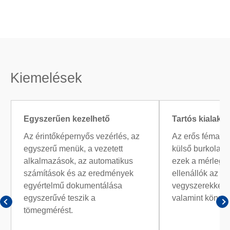
Kiemelések
Egyszerűen kezelhető
Tartós kialakít
Az érintőképernyős vezérlés, az
Az erős fémala
egyszerű menük, a vezetett
külső burkolat
alkalmazások, az automatikus
ezek a mérlegek
számítások és az eredmények
ellenállók az ag
egyértelmű dokumentálása
vegyszerekkel 
egyszerűvé teszik a
valamint könnyen
tömegmérést.