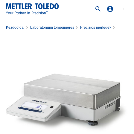
™
Your Partner in Precision
Kezdőoldal
Laboratóriumi tömegmérés
Precíziós mérlegek
Precíziós mérleg MA32000L/M