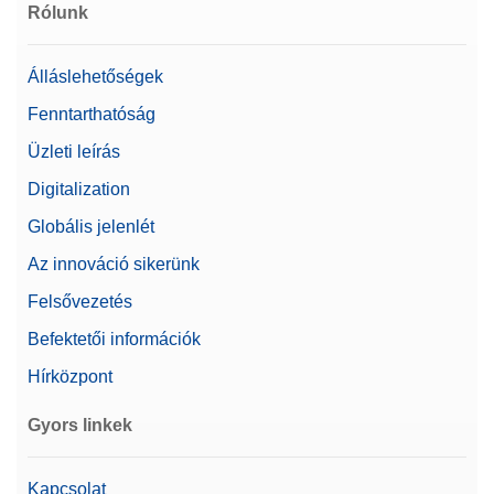
Rólunk
Árajánlatot kérek
Álláslehetőségek
Fenntarthatóság
Üzleti leírás
Cable USB TO RS232
CONVERTER,FTDI
Digitalization
Rugalmas csatlakoztatás
Globális jelenlét
Cikkszám:
64088427
Az innováció sikerünk
Felsővezetés
Árajánlatot kérek
Befektetői információk
Hírközpont
CarePac 2000g F2 / 100g F2 Cal
Gyors linkek
CarePac® Medium 2000g F2 / 100g F2 kezelési és
tisztítási tartozékokkal, kalibrálási bizonyítvánnyal
Kapcsolat