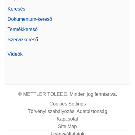
Cikkszám:
11123009
Keresés
Dokumentum-kereső
Árajánlatot kérek
Termékkereső
Szervizkereső
CPM, 2000G, 100G, ASTM,1,1,C
Videók
CarePac® közepes 2000 g/100 g, ASTM 1 osztályú,
kezelési és tisztítási tartozékokkal, kalibrálási
bizonyítvánnyal
Cikkszám:
11123109
© METTLER TOLEDO. Minden jog fenntartva.
Árajánlatot kérek
Cookies Settings
Törvényi szabályozás, Adatbiztonság
Kapcsolat
Foot Pedal
Site Map
Leányvállalatok