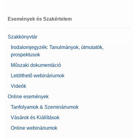
Események és Szakértelem
Bluetooth RS232 Adapter (single)
Szakkönyvtár
Egyszeres Bluetooth RS232 soros adapter a
műszer és a perifériák közötti vezeték nélküli
Irodalomjegyzék: Tanulmányok, útmutatók,
kapcsolathoz.
prospektusok
Cikkszám:
30086494
Műszaki dokumentáció
Letölthető webináriumok
Árajánlatot kérek
Videók
Online események
Cable RS232 (m) - RS232 (f)
Tanfolyamok & Szemináriumok
9 tűs RS232 apa–anya kábel a mérleg
Vásárok és Kiállítások
nyomtatóhoz, számítógéphez vagy titrátorhoz
történő csatlakoztatásához
Online webináriumok
Cikkszám:
11101051