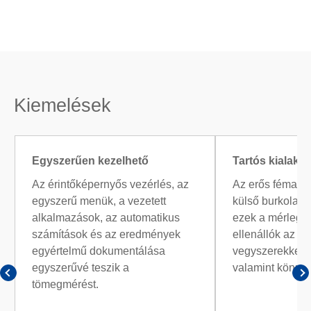
Kiemelések
Egyszerűen kezelhető
Tartós kialakít
Az érintőképernyős vezérlés, az
Az erős fémala
egyszerű menük, a vezetett
külső burkolat
alkalmazások, az automatikus
ezek a mérlegek
számítások és az eredmények
ellenállók az ag
egyértelmű dokumentálása
vegyszerekkel 
egyszerűvé teszik a
valamint könnyen
tömegmérést.