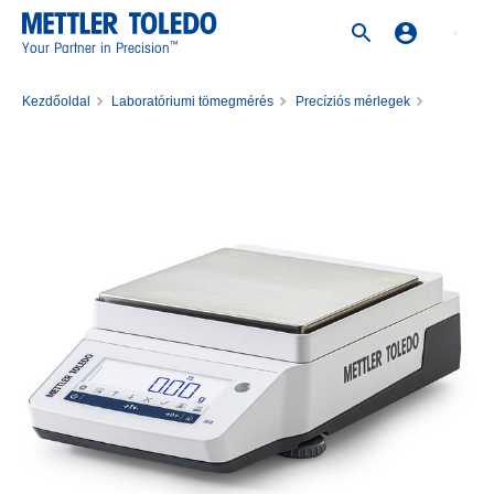
™
Your Partner in Precision
Kezdőoldal
Laboratóriumi tömegmérés
Precíziós mérlegek
Precíziós mérleg MA3002E