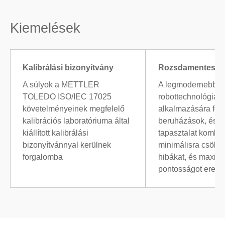
Kiemelések
Kalibrálási bizonyítvány
Rozsdamentes n
A súlyok a METTLER
A legmodernebb
TOLEDO ISO/IEC 17025
robottechnológia
követelményeinek megfelelő
alkalmazására fordí
kalibrációs laboratóriuma által
beruházások, és a
kiállított kalibrálási
tapasztalat kombin
bizonyítvánnyal kerülnek
minimálisra csökke
forgalomba
hibákat, és maximá
pontosságot ered