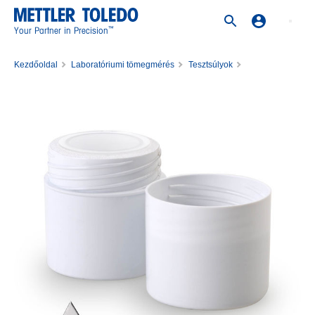
™
Your Partner in Precision
Kezdőoldal
Laboratóriumi tömegmérés
Tesztsúlyok
Rozsdamentes acél súlyok
Weight 1mg M1 PL C E