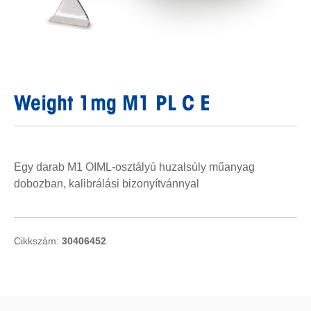
Weight 1mg M1 PL C E
Egy darab M1 OIML-osztályú huzalsúly műanyag
dobozban, kalibrálási bizonyítvánnyal
Cikkszám:
30406452