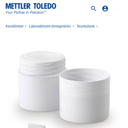
™
Your Partner in Precision
Kezdőoldal
Laboratóriumi tömegmérés
Tesztsúlyok
Rozsdamentes acél súlyok
Weight 200mg F2 PL C E