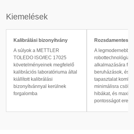
Kiemelések
Kalibrálási bizonyítvány
Rozsdamentes n
A súlyok a METTLER
A legmodernebb
TOLEDO ISO/IEC 17025
robottechnológia
követelményeinek megfelelő
alkalmazására fordí
kalibrációs laboratóriuma által
beruházások, és a
kiállított kalibrálási
tapasztalat kombin
bizonyítvánnyal kerülnek
minimálisra csökke
forgalomba
hibákat, és maximá
pontosságot ered