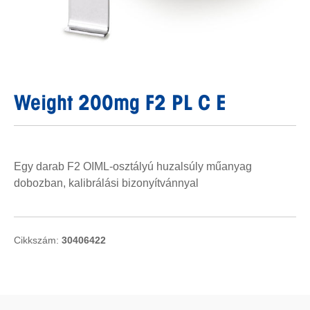
Weight 200mg F2 PL C E
Egy darab F2 OIML-osztályú huzalsúly műanyag
dobozban, kalibrálási bizonyítvánnyal
Cikkszám:
30406422