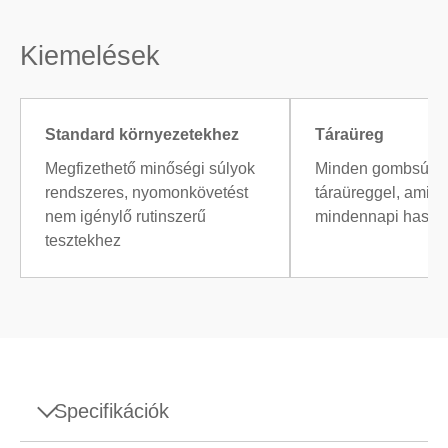
Kiemelések
Standard környezetekhez
Táraüreg
Megfizethető minőségi súlyok
Minden gombsúly 
rendszeres, nyomonkövetést
táraüreggel, ami m
nem igénylő rutinszerű
mindennapi haszná
tesztekhez
Specifikációk