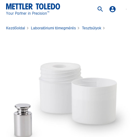
™
Your Partner in Precision
Kezdőoldal
Laboratóriumi tömegmérés
Tesztsúlyok
Rozsdamentes acél súlyok
Weight 20g M1 PL E