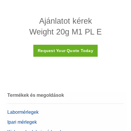
Specifikációk - Weight 20g M1 PL E
Ajánlatot kérek
Sűrűség (ρ)
7 950 (± 140) kg/m3
Weight 20g M1 PL E
Szuszceptibilitás X
<0,8
Kalibrálási bizonyítvány
Nem
Request Your Quote Today
Doboz
Műanyagdoboz (tartozék)
Anyag
304 rozsdamentes acél
OIML osztály
M1
Névérték
20 g
Termékek és megoldások
Labormérlegek
Ipari mérlegek