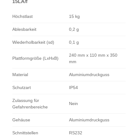
15LA/f
Höchstlast
15 kg
Ablesbarkeit
0,2 g
Wiederholbarkeit (sd)
0,1 g
240 mm x 110 mm x 350
Plattformgröße (LxHxB)
mm
Material
Aluminiumdruckguss
Schutzart
IP54
Zulassung für
Nein
Gefahrenbereiche
Gehäuse
Aluminiumdruckguss
Schnittstellen
RS232