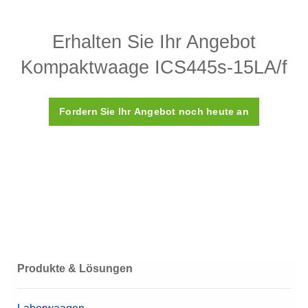
Quick Guide
Erhalten Sie Ihr Angebot
ICS4_5 Kurzanleitung
Kompaktwaage ICS445s-15LA/f
Broschüren
Fordern Sie Ihr Angebot noch heute an
Broschüre ICS466x / ICS426x
ICS4 & ICS6 Broschüre
3D Models
ICS445_-_XS 3D Model
ICS445_-_SM 3D Model
Produkte & Lösungen
ICS445_-_LA 3D Model