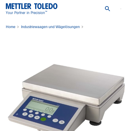
™
Your Partner in Precision
Home
Industriewaagen und Wägelösungen
Tischwaage und mobile Waage für industrielles Wiegen
Tischwaagen
Kompaktwaage ICS445s-15LA/f