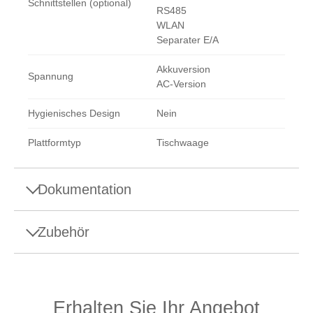
Schnittstellen (optional)
RS485
WLAN
Separater E/A
Akkuversion
Spannung
AC-Version
Hygienisches Design
Nein
Plattformtyp
Tischwaage
Dokumentation
Zubehör
Manuals
ICS68x Bedienungsanleitung
Drucker und Peripheriegeräte
Erhalten Sie Ihr Angebot