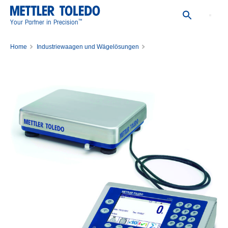
™
Your Partner in Precision
Home
Industriewaagen und Wägelösungen
Tischwaage und mobile Waage für industrielles Wiegen
Tischwaagen
Tischwaage ICS685s-BB30/t/M