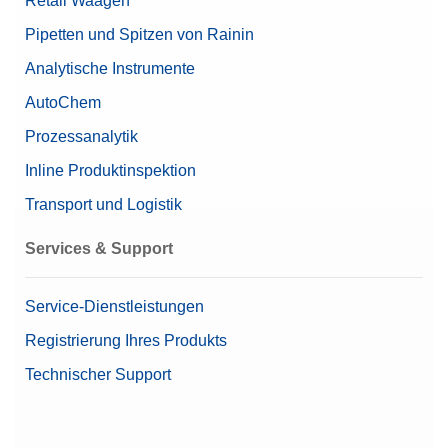
Retail Waagen
Bluetooth Adapter ACM360-D1 EU
ICS685_-_LA 3D Model
Pipetten und Spitzen von Rainin
Vielseitige drahtlose Lösung
Analytische Instrumente
Artikelnummer:
30468399
Datenblätter
AutoChem
Angebot anfordern
ICS4x5-ICS685 Datasheet
Prozessanalytik
Inline Produktinspektion
Transport und Logistik
Produktdokumentation
Services & Support
ICS4-ICS6-Quick Guide
Service-Dienstleistungen
Software
Registrierung Ihres Produkts
ICS USB-Device / SerialPort Driver for Windows
Technischer Support