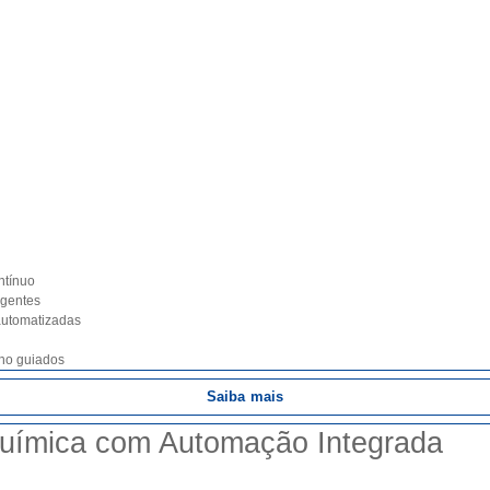
ntínuo
igentes
automatizadas
alho guiados
Saiba mais
Química com Automação Integrada