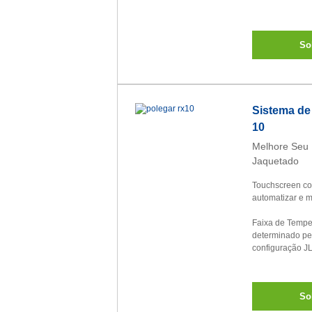
So
Sistema de
10
Melhore Seu 
Jaquetado
Touchscreen com
automatizar e m
Faixa de Tempe
determinado pel
configuração J
So