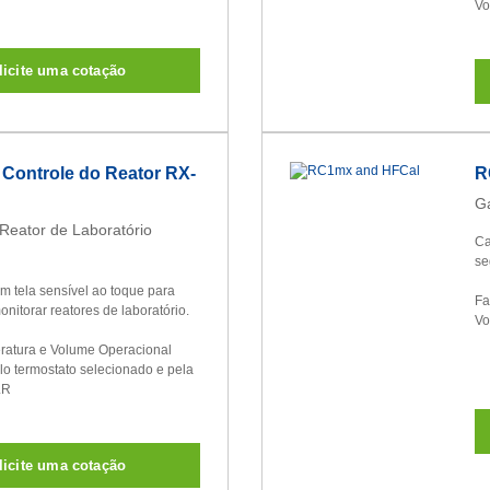
Vo
licite uma cotação
 Controle do Reator RX-
R
Ga
Reator de Laboratório
Ca
se
 tela sensível ao toque para
Fa
onitorar reatores de laboratório.
Vo
ratura e Volume Operacional
o termostato selecionado e pela
LR
licite uma cotação