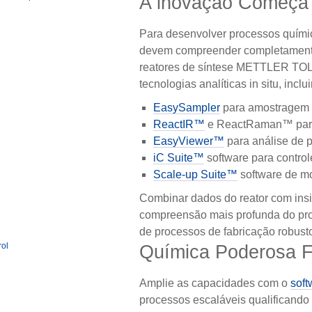
A inovação Começa
Para desenvolver processos químic
devem compreender completamente
reatores de síntese METTLER TOL
tecnologias analíticas in situ, inclu
EasySampler
para amostragem 
ReactIR™
e ReactRaman™ para
EasyViewer™
para análise de p
iC Suite™
software para control
Scale-up Suite™
software de m
Combinar dados do reator com insi
compreensão mais profunda do pro
de processos de fabricação robust
Química Poderosa Fa
Amplie as capacidades com o
soft
processos escaláveis qualificando