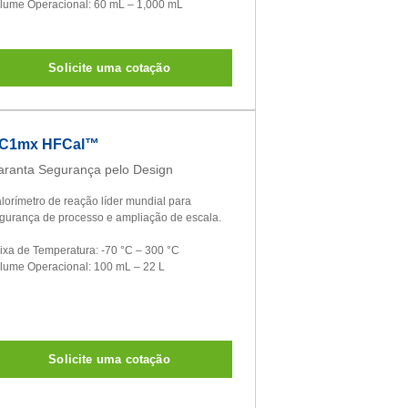
lume Operacional: 60 mL – 1,000 mL
Solicite uma cotação
C1mx HFCal™
ranta Segurança pelo Design
lorímetro de reação líder mundial para
gurança de processo e ampliação de escala.
ixa de Temperatura: -70 °C – 300 °C
lume Operacional: 100 mL – 22 L
Solicite uma cotação