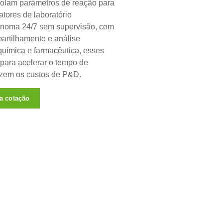
rolam parâmetros de reação para
atores de laboratório
ônoma 24/7 sem supervisão, com
artilhamento e análise
química e farmacêutica, esses
para acelerar o tempo de
zem os custos de P&D.
a cotação