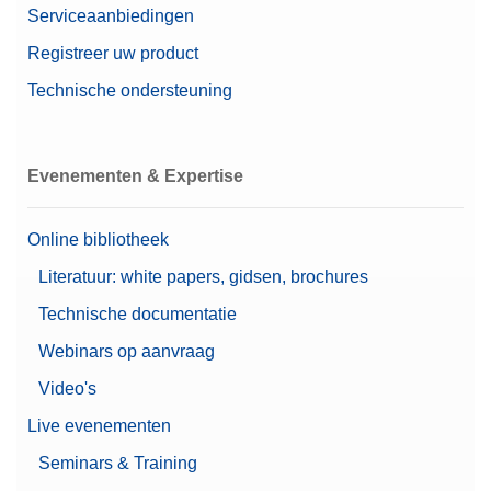
(metrisch)
Serviceaanbiedingen
Randapparatuur voor het wegen
Balanslijn
XPR
Registreer uw product
Weegpannen
Technische ondersteuning
Balanstype
Microbalance
Alfa (Fine Range)
0,00000091 g
(metrisch)
Evenementen & Expertise
Automatische deuren
Gebruikersbeheer
Online bibliotheek
Leveling begeleiding
Functies
Literatuur: white papers, gidsen, brochures
Ondersteund 21 CFR Part
11 (LABX Compatible)
Technische documentatie
Paswoord bescherming
Webinars op aanvraag
Afdrukken
Video's
Automatische documentatie
(voldoet aan 21 CFR Part
Live evenementen
Documentatieopties
11)
Seminars & Training
Standaard elektronische
documentatie