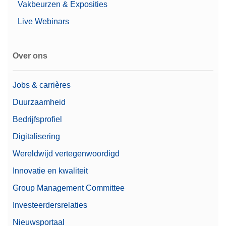
Vakbeurzen & Exposities
Prijs
$$$
Live Webinars
Microbalance Type
Microbalance
Over ons
Assortiment
Excellence
Level
Excellence
Jobs & carrières
Duurzaamheid
Voldoet aan 21 CFR Part
Ja
11
Bedrijfsprofiel
Digitalisering
Diameter weegpan
27 mm
Wereldwijd vertegenwoordigd
Aflezing (gecertificeerd)
1 mg
Innovatie en kwaliteit
Automatiseringsopties
Automatische workflows
Group Management Committee
Investeerdersrelaties
Nieuwsportaal