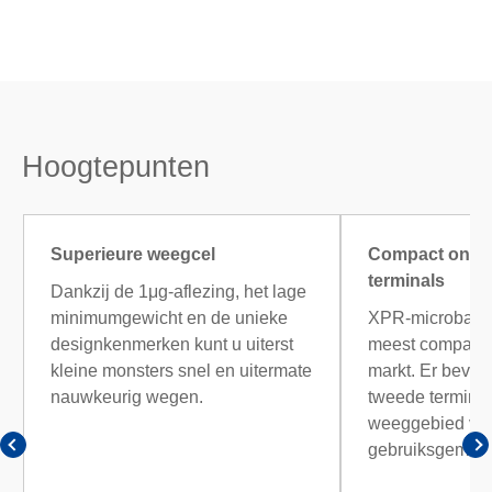
Hoogtepunten
Superieure weegcel
Compact ontwe
terminals
Dankzij de 1μg-aflezing, het lage
minimumgewicht en de unieke
XPR-microbala
designkenmerken kunt u uiterst
meest compacte
kleine monsters snel en uitermate
markt. Er bevind
nauwkeurig wegen.
tweede terminal
weeggebied vo
gebruiksgemak.