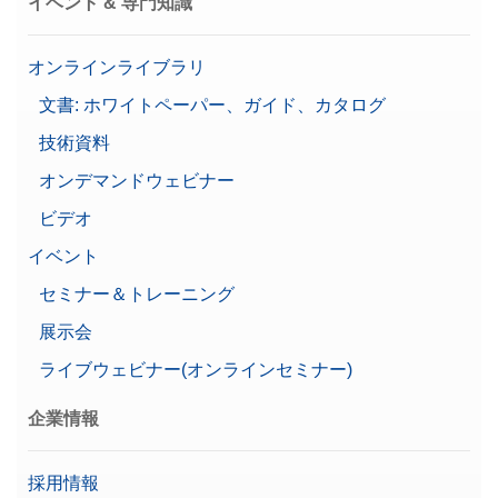
イベント & 専門知識
価格に関するお問合せ
オンラインライブラリ
文書: ホワイトペーパー、ガイド、カタログ
技術資料
Weight 2kg F2 PL C E
オンデマンドウェビナー
OIML F2級ノブ型分銅単体（調整用空洞・校正証明
書付き、プラスチックボックス入り）
ビデオ
品番:
30406434
イベント
セミナー＆トレーニング
価格に関するお問合せ
展示会
ライブウェビナー(オンラインセミナー)
ケーブル RS232 (m) - RS232 (f)
企業情報
天びんをプリンター、PCまたは滴定装置に接続す
るRS232 9-ピン（オス-メス）ケーブル
採用情報