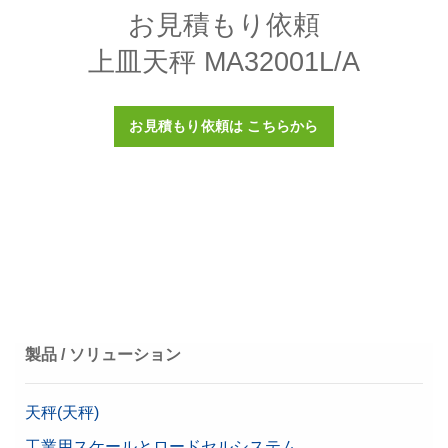
最小計量値（USP、
82 g
お見積もり依頼
0.1%、代表値）
品番:
30086494
Manuals
上皿天秤 MA32001L/A
ソフトウェア EasyDirect Balance 10台用
125 mm x 352 mm x 380
ユーザマニュアル 分析天秤・上皿天秤 MA
寸法 (高x幅x奥)
価格に関するお問合せ
ライセンス
mm
リファレンスマニュアル 分析天秤・上皿天秤 MA
PC のイーサネットまたは RS232 インターフェース経由
お見積もり依頼は こちらから
調整
内部
で、最大 10 台のAdvancedおよびStandardレベル天秤か
Reference Manual: MT-SICS Interface Commands
ら計量データを収集します。簡単に結果をレビューし、レ
保護定格
IP43
Bluetoothアダプタ ペア RS232接続
for MA Balances
ポートを生成して、データを様々な形式でエクスポートし
ます。
ワイヤレス接続用のペアリングされたBluetooth
特定計量器
あり
Installation Instructions: External Draft Shield
RS232シリアルアダプタ一式
品番:
30540473
最小計量値 (U=1%、
品番:
30086495
Reference Manual: Density Kit for Advanced and
8.2 g
k=2)、代表値
Standard Balances
価格に関するお問合せ
This reference manual contains a full description of a
価格に関するお問合せ
安定時間
1.5 s
density kit and its use with compatible balances.
製品 / ソリューション
計量皿寸法 (幅x奥)
352 mm x 246 mm
ソフトウェア EasyDirect Balance 3台用
Bluetooth（オプション）
Protective cover MX & Large
ライセンス
天秤(天秤)
インターフェース
RS232
すべての MX 天びん指示計用保護カバー
PC のイーサネットまたは RS232 インターフェース経由
工業用スケールとロードセルシステム
USB-A