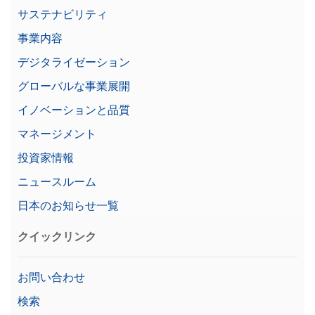
品番:
11101051
サステナビリティ
事業内容
価格に関するお問合せ
デジタライゼーション
グローバルな事業展開
イノベーションと品質
コンパクトプリンタ RS-P25 普通紙 RS-
P25/00
マネージメント
ドットマトリックスプリンタ、RS232インターフ
投資家情報
ェース、毎秒2.3行の印刷速度、自動設定検出
ニュースルーム
品番:
30702967
日本のお知らせ一覧
価格に関するお問合せ
クイックリンク
お問い合わせ
コンパクトプリンタ USB-P25 普通紙
検索
USB-P25/00