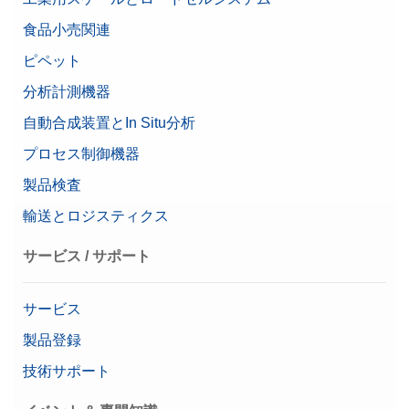
で、最大 3 台のAdvancedおよびStandardレベル天秤から
品番:
30706652
食品小売関連
計量データを収集します。簡単に結果をレビューし、レポ
天秤シリーズ
MA
ートを生成して、データを様々な形式でエクスポートしま
ピペット
価格に関するお問合せ
天秤タイプ
す。
上皿天秤
分析計測機器
品番:
30539323
シリーズ
標準
自動合成装置とIn Situ分析
プロセス制御機器
価格に関するお問合せ
パスコードによる保護
USB-RS232変換ケーブル FTDIチップ
特長
防塵/防滴 (IP) 規格
製品検査
品番:
64088427
LCDハイブリッドタッチスク
輸送とロジスティクス
ディスプレイ
リーン
価格に関するお問合せ
サービス / サポート
最小表示（認定済み）
1 g
サービス
Weight 20kg F2 PL C E
製品登録
OIML F2級ノブ型分銅単体（調整用空洞・校正証明
技術サポート
書付き、プラスチックボックス入り）
品番:
30406437