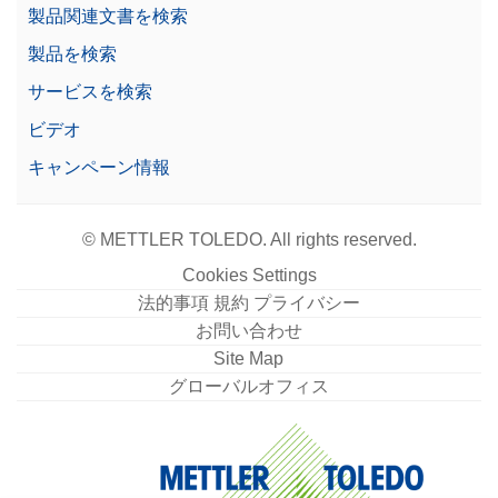
製品関連文書を検索
ドットマトリックスプリンタ、USBインターフェ
ース、毎秒2.3行の印刷速度、自動設定検出
製品を検索
品番:
30702998
サービスを検索
ビデオ
価格に関するお問合せ
キャンペーン情報
© METTLER TOLEDO. All rights reserved.
フットスイッチ USB XPR/XSR用
Cookies Settings
フットペダルを押して、ドアの開閉、風袋引き、ゼ
法的事項 規約 プライバシー
ロ設定、結果の追加などの天びん操作を実行しま
す。USB-A 経由で接続可能です。
お問い合わせ
Site Map
品番:
30312558
グローバルオフィス
価格に関するお問合せ