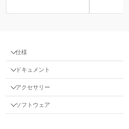
仕様
仕様 - 上皿天秤 MA32001L/A
ドキュメント
最大ひょう量
32.2 kg
アクセサリー
データシート
最小表示
0.1 g
Datasheet: MA上皿天秤
ソフトウェア
プラットフォーム
L型
Download this datasheet to learn more about the
Bluetoothアダプタ シングル RS232接続
specifications and accessories of MA Precision
繰返し性、代表値
0.04 g
Balances.
EasyDirect Balance ソフトウェア
機器と周辺機器間のワイヤレス接続用シングル
Bluetooth RS232シリアルアダプタ。