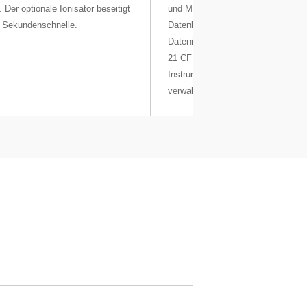
Der optionale Ionisator beseitigt
und Metadaten in einer abgesicher
 Sekundenschnelle.
Datenbank. Dadurch sind Rückverfo
Datenintegrität und Konformität mit
21 CFR Part 11 gewährleistet. Benu
Instrumente und Aufgaben können 
verwaltet werden.