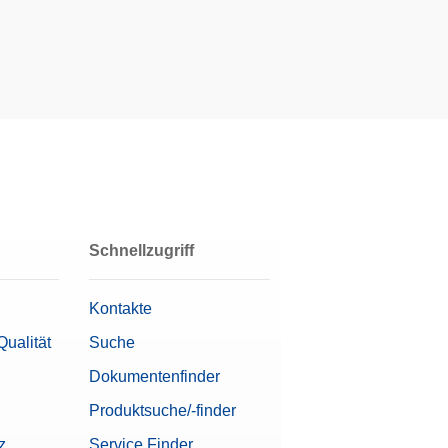
Schnellzugriff
Kontakte
äß 21 CFR Part 11)
Qualität
Suche
Dokumentenfinder
Produktsuche/-finder
z
Service Finder