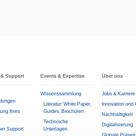
Passwortschutz
Unbegrenzte Anzahl an Benutzern
Ja
292 mm x 195 mm x 485 mm
0,02 mg
Ja
le
Alibispeicher
 & Support
Events & Expertise
Über uns
Datenintegrität
l für Excellence-Refraktometer
Passwort-Schutz
Protokollverlauf (Basis-Metadaten)
Wissenssammlung
Jobs & Karriere
Protokollverlauf (Konformität gem
stungen
Literatur: White Paper,
Innovation und 
Ja
rung Ihres
Guides, Brochüren
Nachhaltigkeit
Technische
0,00000951 g
Digitalisierung
her Support
Unterlagen
Globale Präsen