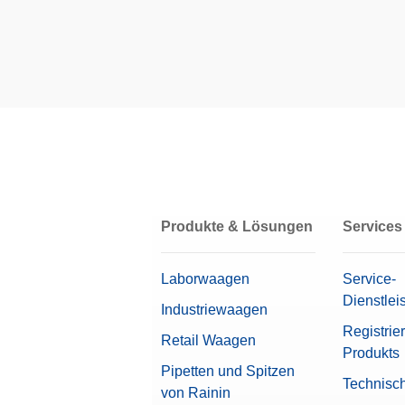
Benutzerverwaltung
Tara-Behälter-Halter
Eichamtliche Prüfung
Waagschalen
Abmessungen (HxBxT)
Wägeperipheriegeräte
Linearität ±
Zubehör für Filterwägen
Wertvolle Proben
Zubehör für die Pipettenkontrol
Produkte & Lösungen
Services
Zubehör und Verbrauchsmateria
Konformitätsoptionen
Laborwaagen
Service-
Dienstlei
Industriewaagen
Zugelassene Waage
Registrie
Retail Waagen
Produkts
Beta (Feinbereich)
Pipetten und Spitzen
Technisc
von Rainin