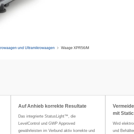
krowaagen und Ultramikrowaagen
Waage XPR56/M
Auf Anhieb korrekte Resultate
Vermeiden
mit Stat
Das integrierte StatusLight™, die
LevelControl und GWP Approved
Wird elektr
gewährleisten im Verbund aktiv korrekte und
und Behälte