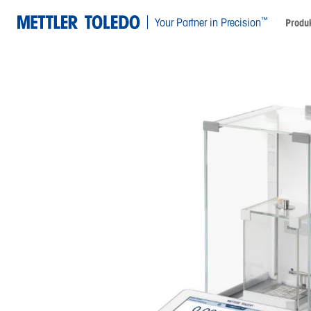
™
Your Partner in Precision
Produ