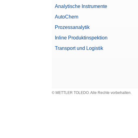
Waagenreihe
Analytische Instrumente
Waagenmodell
AutoChem
Alpha (Feinbereich)
Prozessanalytik
Inline Produktinspektion
Transport und Logistik
Leistungsmerkmale
Empfohlen für
© METTLER TOLEDO. Alle Rechte vorbehalten.
Dokumentationsmöglichkeiten
Automatische Elektrostatik Erkenn