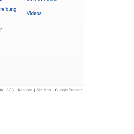
reibung
Videos
r
kompatibel)
utz - AGB
|
Kontakte
|
Site Map
|
Globale Präsenz
ormität gemäß 21 CFR Part 11)
entation