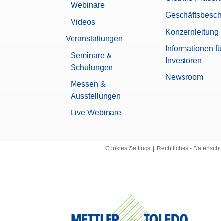
XPR
Webinare
Geschäftsbesch
Mikrowaage
Videos
Konzernleitung
Veranstaltungen
0,00000162 g
Informationen fü
Seminare &
Investoren
Automatische Statik-Erkennung
Schulungen
Automatische Türen
Newsroom
Benutzerverwaltung
Messen &
Nivellierhilfe
Ausstellungen
Passwort-Schutz
Live Webinare
Unterstützt 21 CFR Part 11 (LabX-
Chemie
Pharma
Cookies Settings
|
Rechtliches - Datensch
Automatische Dokumentation (Konf
Drucker
Grundlegende elektronische Dokum
ung
Ja