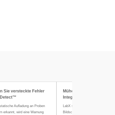
 Sie versteckte Fehler
Mühelose Gewährleistung 
icDetect™
Integrität von Labordaten 
ostatische Aufladung an Proben
LabX stellt Benutzerführung auf d
rn erkannt, wird eine Warnung
Bildschirm bereit und speichert Wä