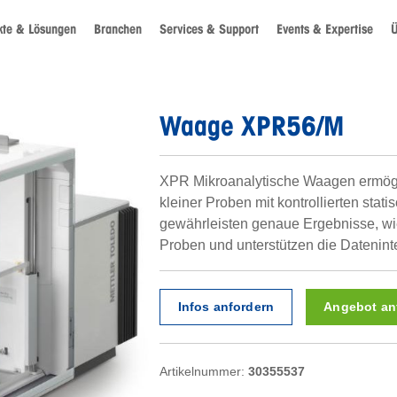
kte & Lösungen
Branchen
Services & Support
Events & Expertise
Ü
Waage XPR56/M
XPR Mikroanalytische Waagen ermögli
kleiner Proben mit kontrollierten stat
gewährleisten genaue Ergebnisse, wie
Proben und unterstützen die Dateninte
Infos anfordern
Angebot an
Artikelnummer:
30355537