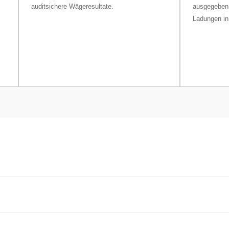
auditsichere Wägeresultate.
ausgegeben. 
Ladungen in
56/M
52 g