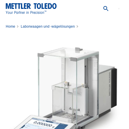
™
Your Partner in Precision
Home
Laborwaagen und -wägelösungen
Mikrowaagen und Ultramikrowaagen
Waage XPR36DR/M