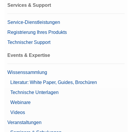
Metadaten)
Services & Support
Protokollverlauf
(Konformität gemäß
21 CFR Part 11)
Service-Dienstleistungen
Registrierung Ihres Produkts
Zugelassene Waage
Ja
Technischer Support
Waagenreihe
XPR
Events & Expertise
Waagenmodell
Mikrowaage
Mettlers Top Pick
Ja
Wissenssammlung
Automatische Statik-
Literatur: White Paper, Guides, Brochüren
Erkennung
Technische Unterlagen
Automatische Türen
Benutzerverwaltung
Webinare
Leistungsmerkmale
Nivellierhilfe
Videos
Passwort-Schutz
Unterstützt 21 CFR Part
Veranstaltungen
11 (LabX-kompatibel)