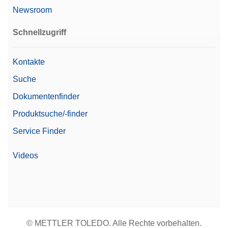
Ja
Part 11
Newsroom
Abmessung Waagschale
Schnellzugriff
40 mm x 40 mm
(BxT)
Ablesbarkeit (zertifiziert)
1 mg
Kontakte
Suche
Automatisierte
Automatisierungsoptionen
Arbeitsabläufe
Dokumentenfinder
Produktsuche/-finder
Service Finder
Videos
© METTLER TOLEDO. Alle Rechte vorbehalten.