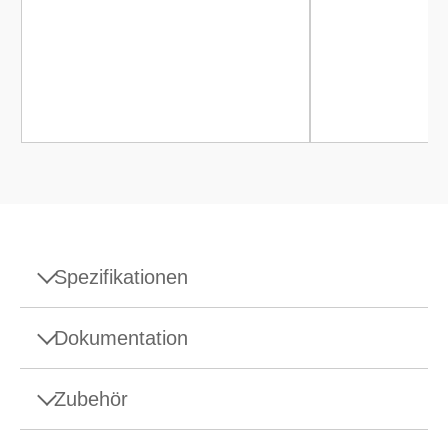
Spezifikationen
Spezifikationen - Waage XPR36DR/M
Dokumentation
Höchstlast
32 g/8,1 g
Zubehör
Datasheet
0,01 mg
Ablesbarkeit
XPR-Mikroanalysenwaagen
0,001 mg