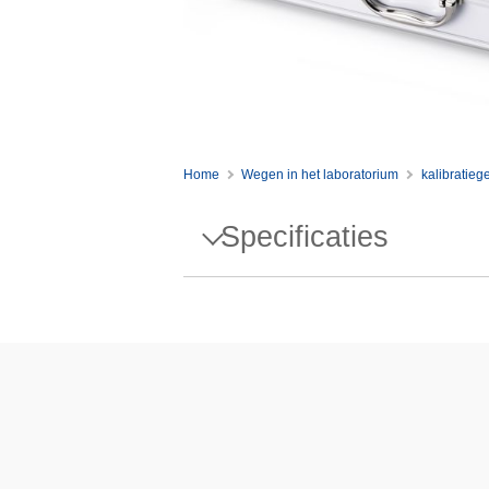
Home
Wegen in het laboratorium
kalibratie
Specificaties
Specificaties - WGT SET,1G
Ontwerp
Dichtheid ρ
Susceptibiliteit X