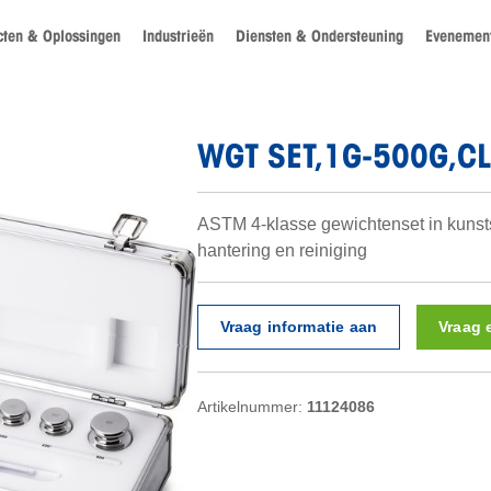
cten & Oplossingen
Industrieën
Diensten & Ondersteuning
Evenement
WGT SET,1G-500G,C
ASTM 4-klasse gewichtenset in kunstst
hantering en reiniging
Vraag informatie aan
Vraag 
Artikelnummer:
11124086