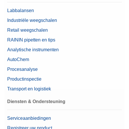
Inhoud (installatie)
Labbalansen
Nominale waarde
4 mg – 100 g
Industriële weegschalen
Retail weegschalen
RAININ pipetten en tips
Analytische instrumenten
AutoChem
Procesanalyse
Productinspectie
Transport en logistiek
Diensten & Ondersteuning
Serviceaanbiedingen
Registreer uw product