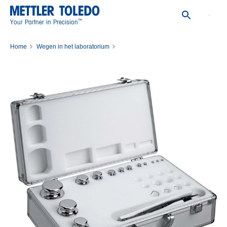
™
Your Partner in Precision
Home
Wegen in het laboratorium
kalibratiegewichten voor weegschalen
Set van kalibratiegewichten
WGT SET,1MG-100G,CL4,WO/CERT