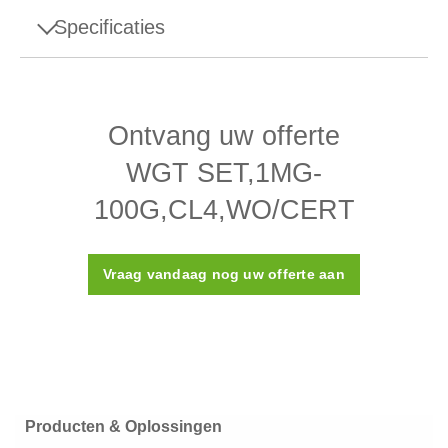
Specificaties
Specificaties - WGT SET,1MG-
100G,CL4,WO/CERT
Ontvang uw offerte
Ontwerp
Afstelopening
WGT SET,1MG-
Dichtheid ρ
7950 (± 140) kg/m³
100G,CL4,WO/CERT
Susceptibiliteit X
≤ 0,05
Vraag vandaag nog uw offerte aan
ASTM-klasse
4
Kalibratiecertificaat
Nee
Kunststof doos
Doos
(meegeleverd)
Producten & Oplossingen
Materiaal
Roestvrij staal 316