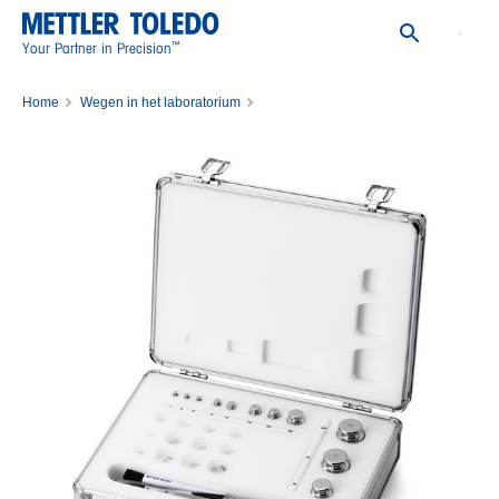
™
Your Partner in Precision
Home
Wegen in het laboratorium
kalibratiegewichten voor weegschalen
Set van kalibratiegewichten
WGT SET,1MG-500MG,CL4,WO/CERT