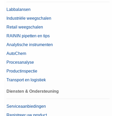
Inhoud (installatie)
1 mg - 500 mg (12 stuks)
Labbalansen
Nominale waarde
1 mg - 500 mg
Industriële weegschalen
Retail weegschalen
RAININ pipetten en tips
Analytische instrumenten
AutoChem
Procesanalyse
Productinspectie
Transport en logistiek
Diensten & Ondersteuning
Serviceaanbiedingen
Registreer uw product