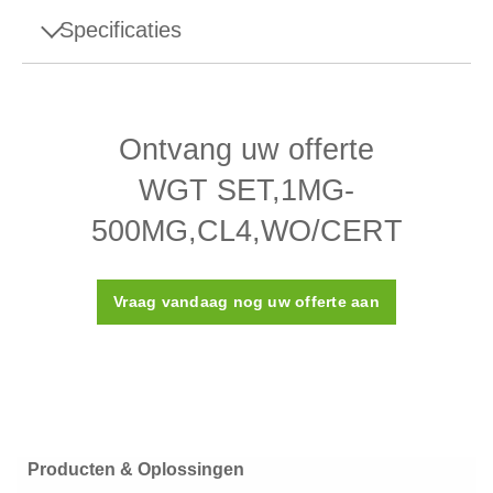
Specificaties
Specificaties - WGT SET,1MG-
500MG,CL4,WO/CERT
Ontvang uw offerte
Ontwerp
Plaat
WGT SET,1MG-
Dichtheid ρ
7950 (± 140) kg/m³
500MG,CL4,WO/CERT
Susceptibiliteit X
≤ 0,05
Vraag vandaag nog uw offerte aan
ASTM-klasse
4
Kalibratiecertificaat
Nee
Kunststof doos
Doos
(meegeleverd)
Producten & Oplossingen
Materiaal
Roestvrij staal 316