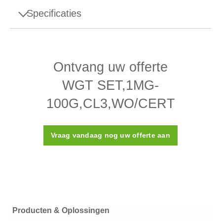
Specificaties
Specificaties - WGT SET,1MG-
100G,CL3,WO/CERT
Ontvang uw offerte
Ontwerp
Afstelopening
WGT SET,1MG-
Dichtheid ρ
7950 (± 140) kg/m³
100G,CL3,WO/CERT
Susceptibiliteit X
≤ 0,05
Vraag vandaag nog uw offerte aan
ASTM-klasse
3
Kalibratiecertificaat
Nee
Kunststof doos
Doos
(meegeleverd)
Producten & Oplossingen
Materiaal
Roestvrij staal 316