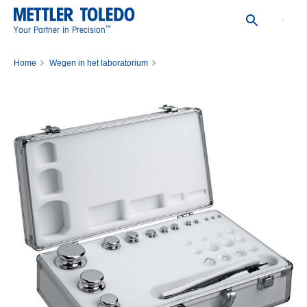
™
Your Partner in Precision
Home
Wegen in het laboratorium
kalibratiegewichten voor weegschalen
Set van kalibratiegewichten
WGT SET,1MG-100G,CL3,WO/CERT