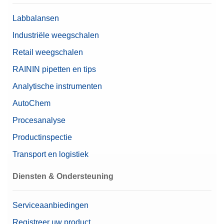
Inhoud (installatie)
Labbalansen
Nominale waarde
4 mg – 100 g
Industriële weegschalen
Retail weegschalen
RAININ pipetten en tips
Analytische instrumenten
AutoChem
Procesanalyse
Productinspectie
Transport en logistiek
Diensten & Ondersteuning
Serviceaanbiedingen
Registreer uw product