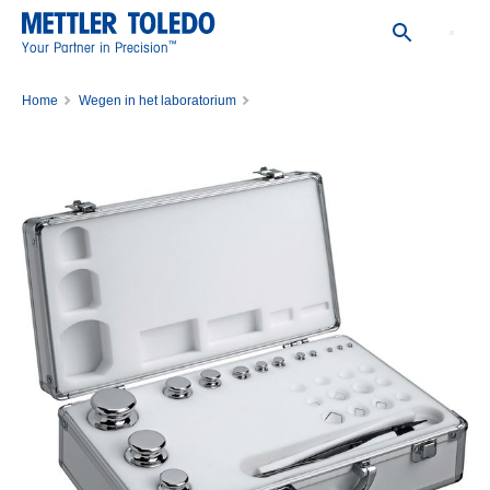
™
Your Partner in Precision
Home
Wegen in het laboratorium
kalibratiegewichten voor weegschalen
Set van kalibratiegewichten
WGT SET,1G-100G,CL2,WO/CERT