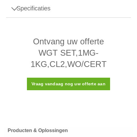
Specificaties
Specificaties - WGT SET,1MG-
1KG,CL2,WO/CERT
Ontvang uw offerte
Ontwerp
Afstelopening
WGT SET,1MG-
Dichtheid ρ
7950 (± 140) kg/m³
1KG,CL2,WO/CERT
Susceptibiliteit X
≤ 0,05
Vraag vandaag nog uw offerte aan
ASTM-klasse
2
Kalibratiecertificaat
Nee
Kunststof doos
Doos
(meegeleverd)
Producten & Oplossingen
Materiaal
Roestvrij staal 316