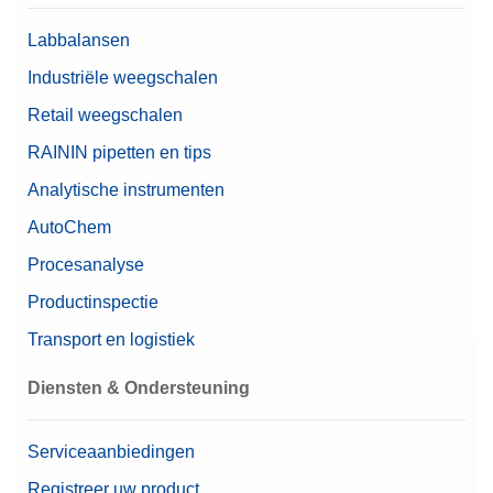
Inhoud (installatie)
1 mg - 1 kg (25 stuks)
Labbalansen
Nominale waarde
1 mg - 1 kg
Industriële weegschalen
Retail weegschalen
RAININ pipetten en tips
Analytische instrumenten
AutoChem
Procesanalyse
Productinspectie
Transport en logistiek
Diensten & Ondersteuning
Serviceaanbiedingen
Registreer uw product