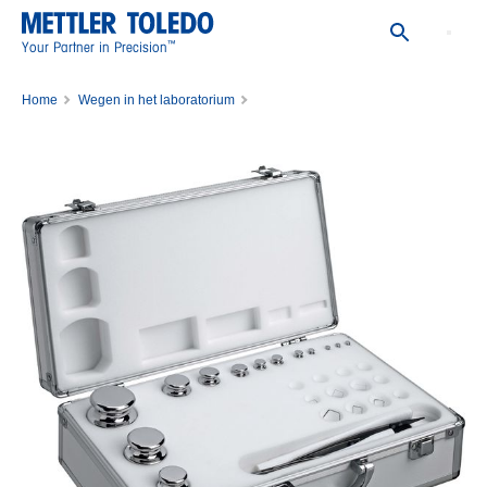
™
Your Partner in Precision
Home
Wegen in het laboratorium
kalibratiegewichten voor weegschalen
Set van kalibratiegewichten
WGT SET,1MG-1KG,CL2,WO/CERT