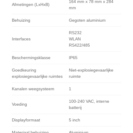
164 mm x 78 mm x 284
Afmetingen (LxHxB)
mm
Behuizing
Gegoten aluminium
RS232
Interfaces
WLAN
RS422/485
Beschermingsklasse
IP65
Goedkeuring
Niet-explosiegevaarlijke
explosiegevaarlijke ruimtes
ruimte
Kanalen weegsysteem
1
100-240 VAC, interne
Voeding
batterij
Displayformaat
5 inch
Materiaal behuizing
Aluminium