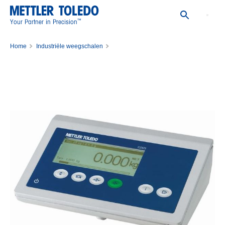
™
Your Partner in Precision
Home
Industriële weegschalen
Weegterminals, weegcontrollers en transmitters
ICS425