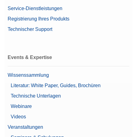
Angebot anfordern
Service-Dienstleistungen
Registrierung Ihres Produkts
Technischer Support
CPS,50G,2G, ASTM,1,1,C
CarePac® Klein 50 g/2 g ASTM 1, inklusive
Zubehör zur Handhabung und Reinigung sowie ein
Kalibrierzertifikat
Events & Expertise
Artikelnummer:
11123103
Wissenssammlung
Angebot anfordern
Literatur: White Paper, Guides, Brochüren
Technische Unterlagen
Webinare
Density Kit Standard & Advanced
Videos
Dichte-Kit zur Bestimmung der Dichte fester
Proben; zur Verwendung mit Advanced- und
Veranstaltungen
Standard-Waagen der Serien MX, MR und MA