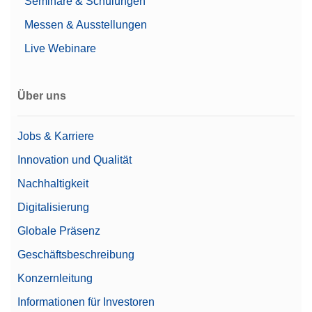
Seminare & Schulungen
Artikelnummer:
30706714
Messen & Ausstellungen
Angebot anfordern
Live Webinare
Über uns
Fußpedal
Führen Sie Wägeaufgaben, wie das Öffnen von
Jobs & Karriere
Türen, Tarieren, Nullstellen oder Hinzufügen eines
Innovation und Qualität
Resultats durch Betätigen des Fusspedals durch.
Möglicher Anschluss über USB-A.
Nachhaltigkeit
Artikelnummer:
30312558
Digitalisierung
Globale Präsenz
Angebot anfordern
Geschäftsbeschreibung
Konzernleitung
Gewicht 2g F2 PL C E
Informationen für Investoren