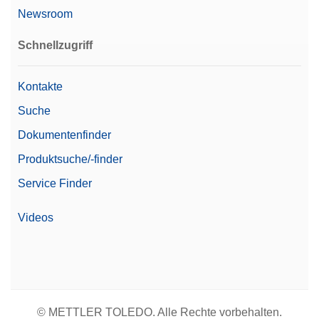
Einzel-Knopfgewicht der OIML-Klasse F2 in einer
Newsroom
Kunststoffbox, inklusive Kalibrierzertifikat
Schnellzugriff
Artikelnummer:
30406425
Kontakte
Angebot anfordern
Suche
Dokumentenfinder
Gewicht 50g F2 PL C E
Produktsuche/-finder
Einzel-Knopfgewicht der OIML-Klasse F2 mit
Service Finder
Justierkammer in einer Kunststoffbox, inklusive
Kalibrierzertifikat
Videos
Artikelnummer:
30406429
Angebot anfordern
© METTLER TOLEDO. Alle Rechte vorbehalten.