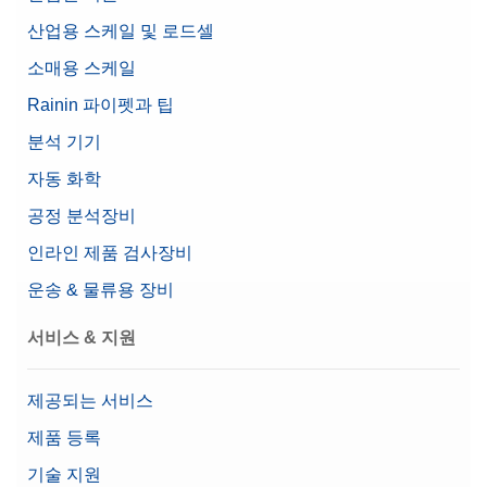
Material No.:
30893005
수준
고급
산업용 스케일 및 로드셀
사용자 관리
견적 요청
소매용 스케일
특징
수평 가이드
유입 보호(IP) 등급
Rainin 파이펫과 팁
분석 기기
Class
I
Bluetooth/Wi-Fi USB Adapter
자동 화학
디스플레이
7'' Color TFT 터치스크린
무선 연결을 위한 MX/MR 저울용 블루투스 USB 어
공정 분석장비
댑터
인라인 제품 검사장비
Material No.:
30893006
운송 & 물류용 장비
견적 요청
서비스 & 지원
제공되는 서비스
Cable MX, MR USB-A (f) – USB-C (m)
제품 등록
USB-A - USB-C 연결 케이블, 길이 0.16 m
기술 지원
Material No.:
30893021