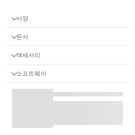
사양
사양 - 정밀 저울 MX303N
문서
최대 용량
320 g
액세서리
데이터 쉬트
해독도
1 mg
데이터시트: MX 정밀 저울
소프트웨어
반복성, 일반
0.5 mg
Download this datasheet to learn more about the
Anti-Theft Cable
specifications and accessories of MX Precision
최소유효무게(USP, 0.1%,
Balances.
EasyDirect 저울 소프트웨어
1 g
탈착식 잠금 장치와 T바 메커니즘이 있는 이 코팅된
일반)
강철 코드로 기기를 안전하게 보호하세요. 이 코드에
는 편의성을 위해 두 개의 키가 포함되어 있으며, 매
100 mm x 194 mm x 379
치수 (높x폭xD)
일 신뢰할 수 있는 내구성이 뛰어나고 사용하기 쉬운
Manuals
mm
보안을 제공합니다.
License EasyDirect Balance 3
사용자 매뉴얼 분석 및 정밀 저울 MX
Instruments
Material No.:
11600361
조정
내부 (자동/FACT)
참조 매뉴얼 분석 및 정밀 저울 MX