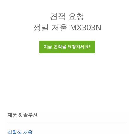
하나의 PC에서 이더넷 또는 RS232를 통해 최대 3개의 고급
보호 등급
IP41
및 표준 레벨 저울에서 계량 데이터를 수집합니다. 쉽게 결
견적 요청
참조 매뉴얼 분석 및 정밀 저울 MX LabX
과를 검토하고 보고서를 생성하며 다양한 형식으로 데이터
견적 요청
Approved balance
No
이 참조 매뉴얼은 실험실 소프트웨어 LabX에 연결할 때
를 내보냅니다.
정밀 저울 MX303N
기기를 사용하는 방법에 대한 자세한 지침을 제공합니
Material No.:
30539323
최소유효무게(U=1%,
100 mg
다.
Barcode Scanner
k=2), 일반
Reference Manual: MT-SICS Interface Commands
유선 Gryphon GD4220 USB-A 바코드 리더로 1D 선
견적 요청
지금 견적을 요청하세요!
안정화 시간
1.5 s
for MX and MR Balances
형 코드를 빠르게 스캔할 수 있습니다. 프로세스가 단
순화되고 신뢰할 수 있는 작동으로 효율성이 개선됩
Weighing Pan
Installation Instructions: External Draft Shield
니다.
127 mm x 127 mm
Dimensions (폭xD)
Material No.:
30417466
License EasyDirect Balance 10 Instr.
Reference Manual: Density Kit for Advanced and
USB-A
Standard Balances
하나의 PC에서 이더넷 또는 RS232를 통해 최대 10개의 고
USB-C
This reference manual contains a full description of a
견적 요청
인터페이스
급 및 표준 레벨 저울에서 계량 데이터를 수집합니다. 쉽게
블루투스 (옵션)
density kit and its use with compatible balances.
결과를 검토하고 보고서를 생성하며 다양한 형식으로 데이
이더넷 (LAN)
터를 내보냅니다.
Material No.:
30540473
저울 라인
MX
제품 & 솔루션
Bluetooth/Wi-Fi combi adapter LM842
저울 유형
US
정밀 저울
견적 요청
실험실 저울