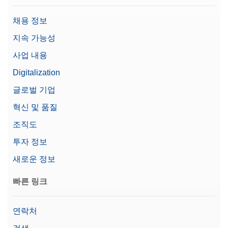
견적 요청
채용 정보
지속 가능성
사업 내용
CarePac OIML 10g/200g F2 Cal
Digitalization
CarePac® 소형 200g F2/10g F2 분동, 핸들링 및 클
리닝 액세서리와 교정 증명서 포함
글로벌 기업
Material No.:
30550614
혁신 및 품질
조직도
견적 요청
투자 정보
새로운 정보
CPS,200G,10G, ASTM,1,1,C
빠른 링크
CarePac® 소형 200g /10g ASTM 1 클래스 분동, 처
리 및 세척 액세서리와 교정 인증서 포함
연락처
Material No.:
11123101