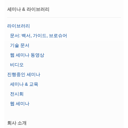
세미나 & 라이브러리
견적 요청
라이브러리
문서: 백서, 가이드, 브로슈어
Cable MX, MR USB-C (m) – USB-A (m)
기술 문서
USB-C - USB-A 연결 케이블, 길이 1.5 m
웹 세미나 동영상
Material No.:
30893022
비디오
진행중인 세미나
견적 요청
세미나 & 교육
전시회
Cable USB TO RS232
웹 세미나
CONVERTER,FTDI
Material No.:
64088427
회사 소개