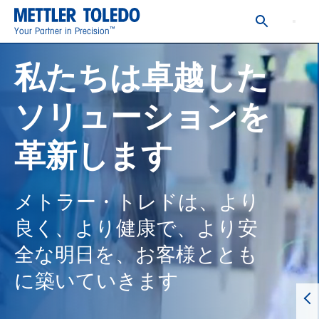
™
Your Partner in Precision
私たちは卓越した
ソリューションを
革新します
メトラー・トレドは、より
良く、より健康で、より安
全な明日を、お客様ととも
に築いていきます