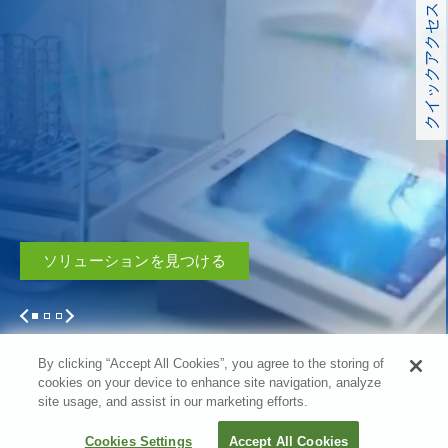
クイックアクセス
ソリューションを見つける
1
2
3
By clicking “Accept All Cookies”, you agree to the storing of
cookies on your device to enhance site navigation, analyze
site usage, and assist in our marketing efforts.
Filter
Cookies Settings
Accept All Cookies