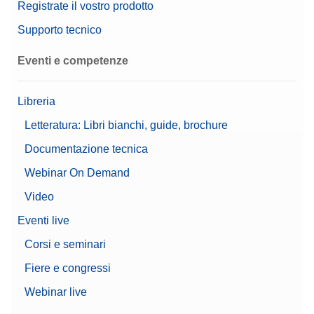
Registrate il vostro prodotto
Risoluzione (certificata)
1 g
N. di materiale:
30086495
Supporto tecnico
Richiedere Offerta
Eventi e competenze
Libreria
Cable MX, MR USB-A (f) – USB-C (m)
Letteratura: Libri bianchi, guide, brochure
Cavo di collegamento da USB-A a USB-C;
Documentazione tecnica
lunghezza 0,16 m
Webinar On Demand
N. di materiale:
30893021
Video
Richiedere Offerta
Eventi live
Corsi e seminari
Fiere e congressi
Cable MX, MR USB-C (m) – USB-A (m)
Webinar live
Cavo di collegamento da USB-C a USB-A;