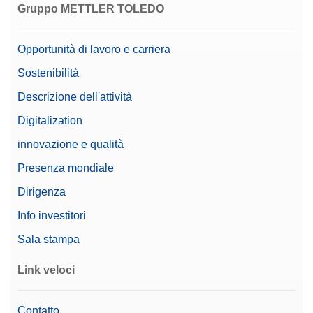
lunghezza 1,5 m
Gruppo METTLER TOLEDO
N. di materiale:
30893022
Opportunità di lavoro e carriera
Richiedere Offerta
Sostenibilità
Descrizione dell'attività
Digitalization
CAREPAC 5kgF2-200 gF2
innovazione e qualità
CarePac® Large 5.000 g F2/200 g F2 completo di
accessori per la manutenzione e per la pulizia e di
Presenza mondiale
un certificato di taratura
Dirigenza
N. di materiale:
11123011
Info investitori
Sala stampa
Richiedere Offerta
Link veloci
Cavo USB TO RS232 CONVERTER,FTDI
Contatto