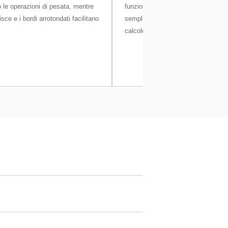
 le operazioni di pesata, mentre
funzionalità drop-to-cursor è una s
lisce e i bordi arrotondati facilitano
semplice per inviare i risultati a un 
calcolo sul PC senza ulteriori soft