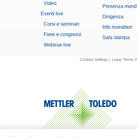
Video
® di medie dimensioni 500 g/20 g di classe ASTM 1 completo di accessori per la
Presenza mond
ulizia e di certificato di taratura
Eventi live
ateriale:
11123107
Dirigenza
Corsi e seminari
Info investitori
ty Kit Standard & Advanced
Fiere e congressi
Sala stampa
sità per determinare la densità di campioni solidi; da utilizzare con bilance Advan
MA
Webinar live
ateriale:
30706714
Cookies Settings
|
Legal, Terms, 
y Ausiliario Bilancia Lab
 LCD retroilluminato alimentato dalla bilancia; interfaccia RS232
ateriale:
12122381
sitivo Antifurto
bile fissare lo strumento con questo cavo in acciaio rivestito dotato di chiusura rimo
smo con barra a T per una protezione affidabile. Include due chiavi per una maggior
za duratura e di facile utilizzo su cui fare affidamento ogni giorno.
ateriale:
11600361