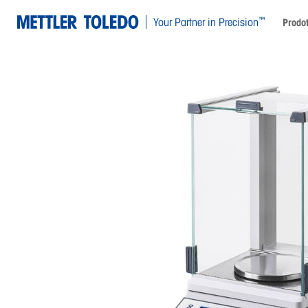
™
Your Partner in Precision
Prodot