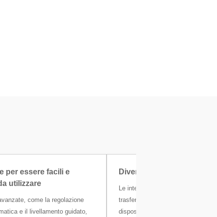
e per essere facili e
Diverse interfacce
 utilizzare
Le interfacce integrate consentono 
 avanzate, come la regolazione
trasferimento dei dati senza errori
matica e il livellamento guidato,
dispositivi periferici o a reti locali. 