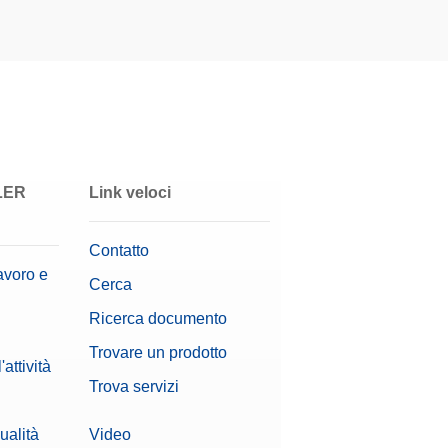
Richiedere
Offerta
Richiedere
Offerta
LER
Link veloci
Contatto
Richiedere
zia e di un
avoro e
Offerta
Cerca
Ricerca documento
Trovare un prodotto
Richiedere
attività
Offerta
Trova servizi
ualità
Video