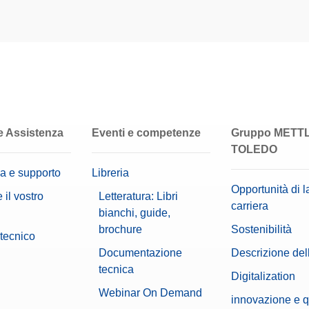
USB-A
 MX, MR USB-A (f) – USB-C (m)
USB-C
i collegamento da USB-A a USB-C; lunghezza 0,16 m
MR
ateriale:
30893021
Bilancia di precisione
 MX, MR USB-C (m) – USB-A (m)
120 mm
i collegamento da USB-C a USB-A; lunghezza 1,5 m
ateriale:
30893022
 e Assistenza
Eventi e competenze
Gruppo METT
Avanzato
TOLEDO
PAC 20gF2-500gF2
Gestione utenti
a e supporto
Libreria
Livellamento guidato
® Small 500 g F2/20 g F2 completo di accessori per la manutenzione e per la puli
Opportunità di l
ato di taratura
 il vostro
Letteratura: Libri
carriera
ateriale:
30550649
4,5 TFT-kleurentouchscreen"
bianchi, guide,
brochure
Sostenibilità
tecnico
0,01 g
 USB TO RS232 CONVERTER,FTDI
Documentazione
Descrizione dell'
ateriale:
64088427
tecnica
Digitalization
Webinar On Demand
500G, 20G, ASTM,1,1,C
innovazione e q