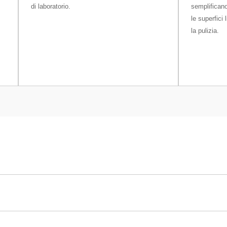
di laboratorio.
semplificano
le superfici 
la pulizia.
isione MR503/M
520 g