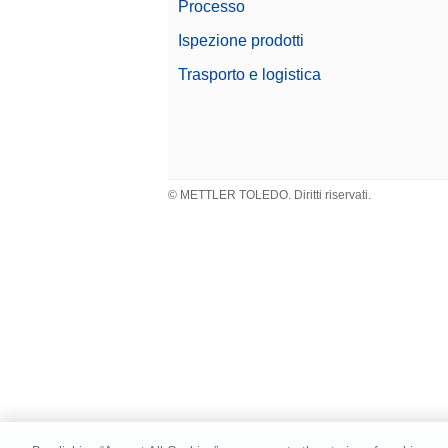
Processo
CarePac
per la p
Ispezione prodotti
N. di m
Trasporto e logistica
Densi
Kit den
MR e 
N. di m
© METTLER TOLEDO. Diritti riservati.
Displa
Display
N. di m
Dispo
È possi
meccani
sicurez
N. di m