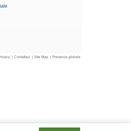
Richiedere
 manipolazione e
iale
Offerta
Richiedere
ced e Standard: MX,
Offerta
Privacy
|
Contattaci
|
Site Map
|
Presenza globale
Richiedere
Offerta
vibile e
Richiedere
e praticità e offre
Offerta