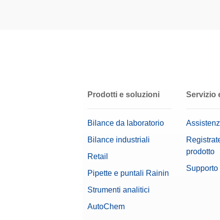
Cable
Cavo d
Linea di bilance
N. di m
Tipo di bilancia
Cable
Diametro del piatto di pesata
Cavo d
N. di m
Prodotti e soluzioni
Servizio
Livello
CARE
Caratteristiche
Bilance da laboratorio
Assistenz
CarePac
certific
Bilance industriali
Registrate
N. di m
Display
prodotto
Retail
Supporto 
Risoluzione (certificata)
Pipette e puntali Rainin
Cavo
N. di m
Strumenti analitici
AutoChem
CPM, 